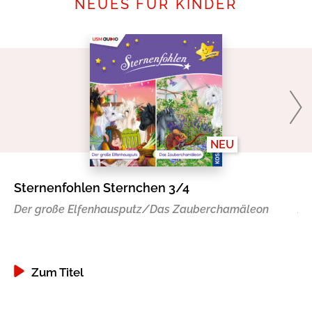
NEUES FÜR KINDER
NEU
Sternenfohlen Sternchen 3/4
St
Der große Elfenhausputz/Das Zauberchamäleon
Za
Zum Titel