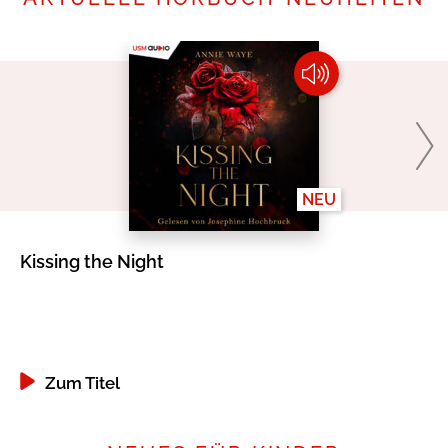
NEU
Kissing the Night
Dr
Er
Zum Titel