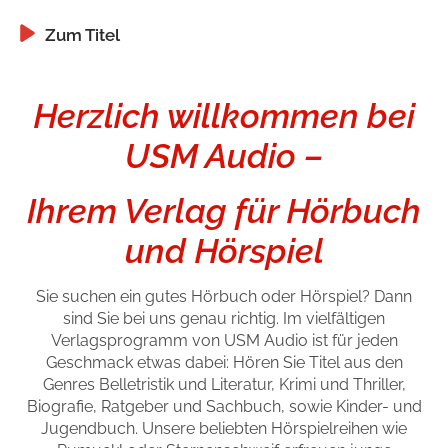
Handel
Ratgeber und Sachbuch
Zum Titel
Zum Titel
Zum Titel
Zum Titel
Zum Titel
Zum Titel
Zum Titel
Reihen
Presse
Herzlich willkommen bei
Blogger und Influencer
USM Audio –
Autorinnen und Autoren
Ihrem Verlag für Hörbuch
und Hörspiel
Sie suchen ein gutes Hörbuch oder Hörspiel? Dann
sind Sie bei uns genau richtig. Im vielfältigen
Verlagsprogramm von USM Audio ist für jeden
Geschmack etwas dabei: Hören Sie Titel aus den
Man sieht sich
Genres Belletristik und Literatur, Krimi und Thriller,
Biografie, Ratgeber und Sachbuch, sowie Kinder- und
Zum Titel
Jugendbuch. Unsere beliebten Hörspielreihen wie