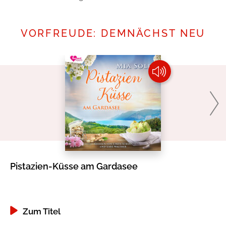
VORFREUDE: DEMNÄCHST NEU
Pistazien-Küsse am Gardasee
Go
Zum Titel