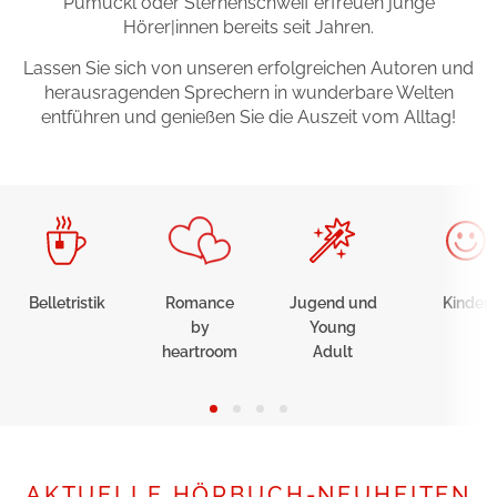
Pumuckl oder Sternenschweif erfreuen junge
Hörer|innen bereits seit Jahren.
Gib dem Monster keine Schokolade
Lassen Sie sich von unseren erfolgreichen Autoren und
Indigo Wild - Folge 1
herausragenden Sprechern in wunderbare Welten
entführen und genießen Sie die Auszeit vom Alltag!
Zum Titel
Belletristik
Romance
Jugend und
Kinder
by
Young
heartroom
Adult
AKTUELLE HÖRBUCH-NEUHEITEN