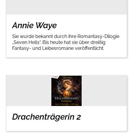
Handel
Ratgeber und Sachbuch
Reihen
Presse
Annie Waye
Sie wurde bekannt durch ihre Romantasy-Dilogie
Blogger und Influencer
„Seven Hells“. Bis heute hat sie über dreißig
Fantasy- und Liebesromane veröffentlicht.
Autorinnen und Autoren
Man sieht sich
Drachenträgerin 2
Zum Titel