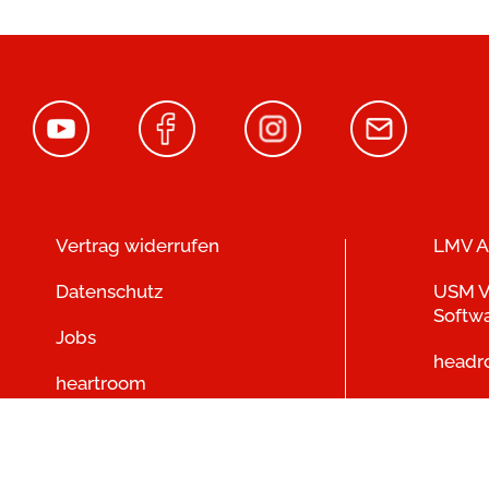
Vertrag widerrufen
LMV A
Datenschutz
USM V
Softw
Jobs
head
heartroom
KOSMO
Spiele