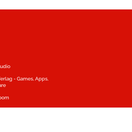
udio
erlag - Games, Apps,
are
room
S Verlag - Bücher,
, Experimentierkästen