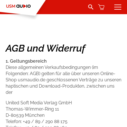
Search Button
Search
for:
Hörbücher
Belletristik
Autoren
AGB und Widerruf
Jugend und Young Adult
Sprecher
1. Geltungsbereich
Diese allgemeinen Verkaufsbedingungen (im
Romance by heartroom
Verlag
Folgenden: AGB) gelten für alle über unseren Online-
Shop usmaudio.de geschlossenen Verträge zu unseren
haptischen und Download-Produkten, zwischen uns
Über USM Audio
Kinder
der
Kontakt
Krimi und Thriller
United Soft Media Verlag GmbH
Thomas-Wimmer-Ring 11
D-80539 München
Jobs
Abenteuer & Wissen
Telefon: +49 / 89 / 290 88 175