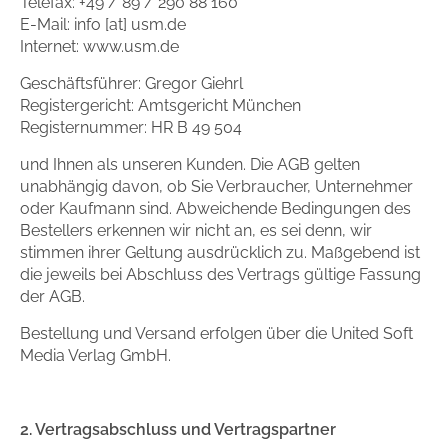
Telefax: +49 / 89 / 290 88 160
Handel
Ratgeber und Sachbuch
E-Mail: info [at] usm.de
Internet: www.usm.de
Reihen
Presse
Geschäftsführer: Gregor Giehrl
Registergericht: Amtsgericht München
Registernummer: HR B 49 504
Blogger und Influencer
und Ihnen als unseren Kunden. Die AGB gelten
unabhängig davon, ob Sie Verbraucher, Unternehmer
Autorinnen und Autoren
oder Kaufmann sind. Abweichende Bedingungen des
Bestellers erkennen wir nicht an, es sei denn, wir
stimmen ihrer Geltung ausdrücklich zu. Maßgebend ist
die jeweils bei Abschluss des Vertrags gültige Fassung
der AGB.
Bestellung und Versand erfolgen über die United Soft
Media Verlag GmbH.
Man sieht sich
Zum Titel
2. Vertragsabschluss und Vertragspartner