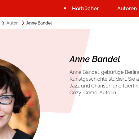
Hörbücher
Autoren
Search
Autor
Anne Bandel
Suchbegriff eingeben:
for:
Belletristik
Über USM Audio
Romance by heartroom
Jobs
Anne Bandel
Krimi und Thriller
Presse
Anne Bandel, gebürtige Berlin
Kunstgeschichte studiert. Sie a
Ratgeber und Sachbuch
Autorinnen und Autoren
Jazz und Chanson und feiert mit
Cozy-Crime-Autorin.