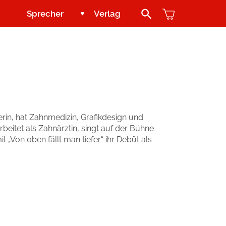
Sprecher
Verlag
Search Button
Jugend und Young Adult
Kontakt
Kinder
Handel
Abenteuer & Wissen
Blogger und Influencer
erin, hat Zahnmedizin, Grafikdesign und
rbeitet als Zahnärztin, singt auf der Bühne
Reihen
 „Von oben fällt man tiefer“ ihr Debüt als