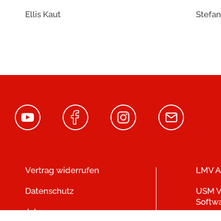
Ellis Kaut
Stefan
Vertrag widerrufen
LMV A
Datenschutz
USM V
Softw
Jobs