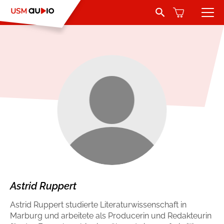
Search Button
Search
for:
Hörbücher
Belletristik
Autoren
Jugend und Young Adult
Sprecher
Romance by heartroom
Verlag
Über USM Audio
Kinder
Kontakt
Krimi und Thriller
Astrid Ruppert
Astrid Ruppert studierte Literaturwissenschaft in
Jobs
Abenteuer & Wissen
Marburg und arbeitete als Producerin und Redakteurin