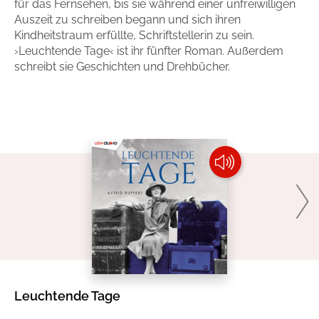
für das Fernsehen, bis sie während einer unfreiwilligen
Handel
Ratgeber und Sachbuch
Auszeit zu schreiben begann und sich ihren
Kindheitstraum erfüllte, Schriftstellerin zu sein.
›Leuchtende Tage‹ ist ihr fünfter Roman. Außerdem
Reihen
Presse
schreibt sie Geschichten und Drehbücher.
Blogger und Influencer
Autorinnen und Autoren
Man sieht sich
Leuchtende Tage
Wi
Zum Titel