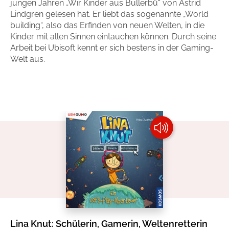
jungen Jahren „Wir Kinder aus Bullerbü“ von Astrid
Handel
Ratgeber und Sachbuch
Lindgren gelesen hat. Er liebt das sogenannte „World
building“, also das Erfinden von neuen Welten, in die
Kinder mit allen Sinnen eintauchen können. Durch seine
Reihen
Presse
Arbeit bei Ubisoft kennt er sich bestens in der Gaming-
Welt aus.
Blogger und Influencer
Autorinnen und Autoren
Man sieht sich
Zum Titel
Lina Knut: Schülerin, Gamerin, Weltenretterin