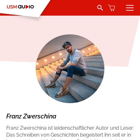
Search Button
Search
for:
Hörbücher
Belletristik
Autoren
Jugend und Young Adult
Sprecher
Romance by heartroom
Verlag
Über USM Audio
Kinder
Kontakt
Krimi und Thriller
Franz Zwerschina
Franz Zwerschina ist leidenschaftlicher Autor und Leser.
Jobs
Abenteuer & Wissen
Das Schreiben von Geschichten begeistert ihn seit er in