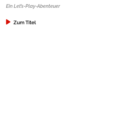
Ein Let’s-Play-Abenteuer
Gib dem Monster keine Schokolade
Indigo Wild - Folge 1
Zum Titel
Zum Titel