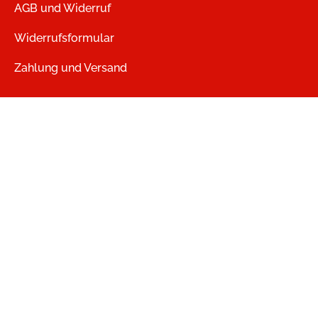
AGB und Widerruf
Widerrufsformular
Zahlung und Versand
Vertrag widerrufen
Datenschutz
Jobs
heartroom
LMV Audio
USM Verlag - Games, Apps, Software