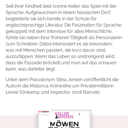
Seit ihrer Kindheit liebt Ivonne Keller das Spiel mit der
Handel
Ratgeber und Sachbuch
Sprache. Aufgewachsen in einem hessischen Dorf,
begeisterte sie sich bereits in der Schule für
Reihen
Presse
englischsprachige Literatur. Die Faszination für Sprache,
gekoppelt mit dem Interesse für alles Menschliche,
führte sie neben ihrer früheren Tätigkeit als Personalerin
Blogger und Influencer
zum Schreiben. Dabei interessiert es sie besonders,
was mit Menschen passiert, die kurz davor sind,
Autorinnen und Autoren
auszuflippen. Wenn das Leben so anstrengend wird,
dass die Fassade bröckelt und man auf das schauen
kann, was dahinter liegt.
Unter dem Pseudonym Stina Jensen veröffentlicht die
Autorin die Mallorca-Krimireihe um Privatermittlerin
Levke Sönkamp und Inspector Jordi Barceló.
Man sieht sich
Zum Titel