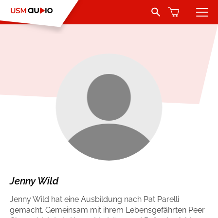
Search Button
Search
for:
Hörbücher
Belletristik
Autoren
Jugend und Young Adult
Sprecher
Romance by heartroom
Verlag
Über USM Audio
Kinder
Kontakt
Krimi und Thriller
Jenny Wild
Jenny Wild hat eine Ausbildung nach Pat Parelli
Jobs
Abenteuer & Wissen
gemacht. Gemeinsam mit ihrem Lebensgefährten Peer