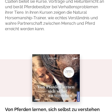
Claßen bietet sie Kurse, Vorträge und Reitunterricht an
Handel
Ratgeber und Sachbuch
und berät Pferdebesitzer bei Verhaltensproblemen
ihrer Tiere. In ihren Kursen zeigen die Natural
Horsemanship-Trainer, wie echtes Verständnis und
Reihen
Presse
wahre Partnerschaft zwischen Mensch und Pferd
erreicht werden kann.
Blogger und Influencer
Autorinnen und Autoren
Man sieht sich
Zum Titel
Von Pferden lernen, sich selbst zu verstehen