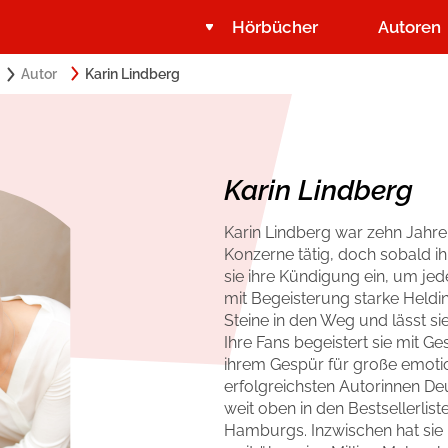
Hörbücher
Autoren
Search
Autor
Karin Lindberg
Suchbegriff eingeben:
for:
Belletristik
Über USM Audio
Romance by heartroom
Jobs
Karin Lindberg
Krimi und Thriller
Presse
Karin Lindberg war zehn Jahre 
Konzerne tätig, doch sobald ih
Ratgeber und Sachbuch
Autorinnen und Autoren
sie ihre Kündigung ein, um jede
mit Begeisterung starke Heldin
Steine in den Weg und lässt s
Ihre Fans begeistert sie mit G
ihrem Gespür für große emotio
erfolgreichsten Autorinnen Deu
weit oben in den Bestsellerliste
Hamburgs. Inzwischen hat sie m