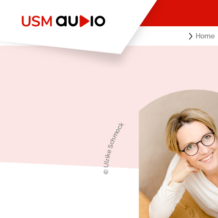
Home
© Ulrike Schmock