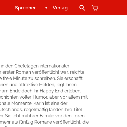
Sprecher
Verlag
Search Button
Jugend und Young Adult
Kontakt
Kinder
Handel
Abenteuer & Wissen
Blogger und Influencer
in den Chefetagen internationaler
r erster Roman veröffentlicht war, reichte
Reihen
 freie Minute zu schreiben. Sie erschafft
nen und attraktive Helden, legt ihnen
ie am Ende doch ihr Happy End erleben.
eschichten voller Humor, aber vor allem mit
nale Momente. Karin ist eine der
tschlands, regelmäßig landen ihre Titel
n. Sie lebt mit ihrer Familie vor den Toren
ehr als fünfzig Romane veröffentlicht, die