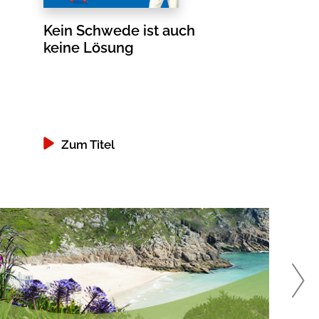
Kein Schwede ist auch
Winterknist
keine Lösung
Schottisch
Zum Titel
Zum Titel