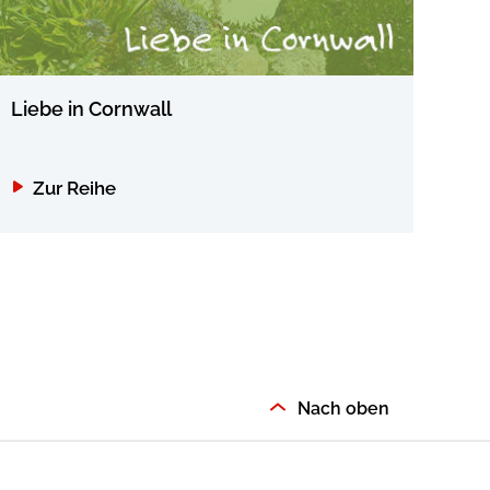
Liebe in Cornwall
Sha
Zur Reihe
Z
Nach oben