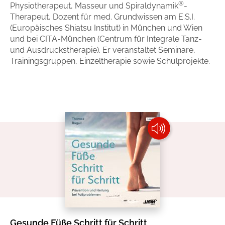
®
Physiotherapeut, Masseur und Spiraldynamik
-
Handel
Ratgeber und Sachbuch
Therapeut, Dozent für med. Grundwissen am E.S.I.
(Europäisches Shiatsu Institut) in München und Wien
und bei CITA-München (Centrum für Integrale Tanz-
Reihen
Presse
und Ausdruckstherapie). Er veranstaltet Seminare,
Trainingsgruppen, Einzeltherapie sowie Schulprojekte.
Blogger und Influencer
Autorinnen und Autoren
Man sieht sich
Zum Titel
Gesunde Füße Schritt für Schritt