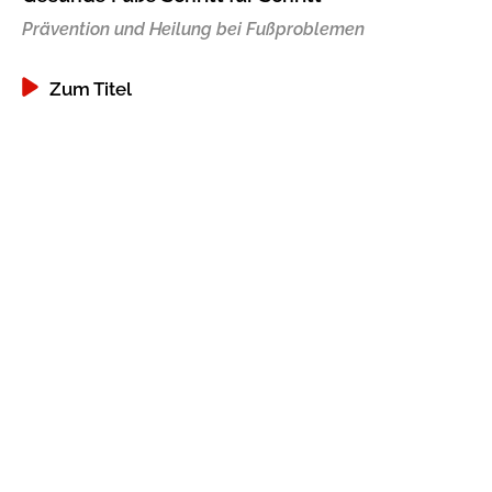
Prävention und Heilung bei Fußproblemen
Gib dem Monster keine Schokolade
Indigo Wild - Folge 1
Zum Titel
Zum Titel