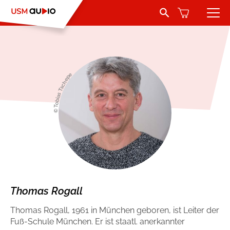
Search Button
Search
for:
Hörbücher
Belletristik
Autoren
© Tobias Tschepe
Jugend und Young Adult
Sprecher
Romance by heartroom
Verlag
Über USM Audio
Kinder
Kontakt
Krimi und Thriller
Thomas Rogall
Thomas Rogall, 1961 in München geboren, ist Leiter der
Jobs
Abenteuer & Wissen
Fuß-Schule München. Er ist staatl. anerkannter