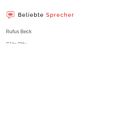
Beliebte
Sprecher
Rufus Beck
Götz Otto
Stefan Kaminski
Impressum