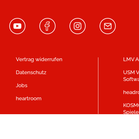
Vertrag widerrufen
LMV A
Datenschutz
USM V
Softw
Jobs
head
heartroom
KOSMO
Spiele