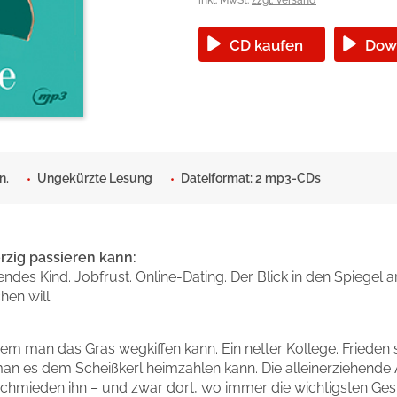
okolade
inkl. MwSt.
zzgl. Versand
CD kaufen
Dow
n.
Ungekürzte Lesung
Dateiformat: 2 mp3-CDs
rzig passieren kann:
endes Kind. Jobfrust. Online-Dating. Der Blick in den Spiege
hen will.
dem man das Gras wegkiffen kann. Ein netter Kollege. Frieden 
 man es dem Scheißkerl heimzahlen kann. Die alleinerziehende Är
 schmieden ihn – und zwar dort, wo immer die wichtigsten Ges