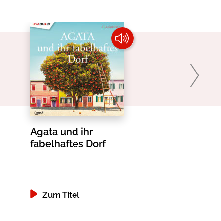
Agata und ihr
Die Liebe b
fabelhaftes Dorf
ganzes Dor
Zum Titel
Zum Titel