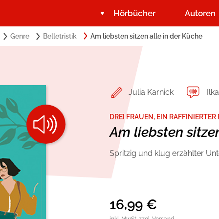
Hörbücher
Autoren
Search
Genre
Belletristik
Am liebsten sitzen alle in der Küche
Suchbegriff eingeben:
for:
Belletristik
Über USM Audio
Romance by heartroom
Jobs
Julia Karnick
Ilk
Krimi und Thriller
Presse
DREI FRAUEN, EIN RAFFINIERTER
Am liebsten sitze
Ratgeber und Sachbuch
Autorinnen und Autoren
Spritzig und klug erzählter U
16,99
€