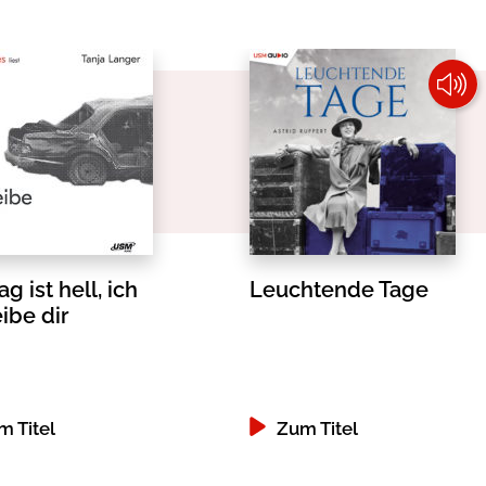
ag ist hell, ich
Leuchtende Tage
ibe dir
m Titel
Zum Titel