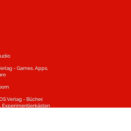
udio
erlag - Games, Apps,
are
room
S Verlag - Bücher,
, Experimentierkästen