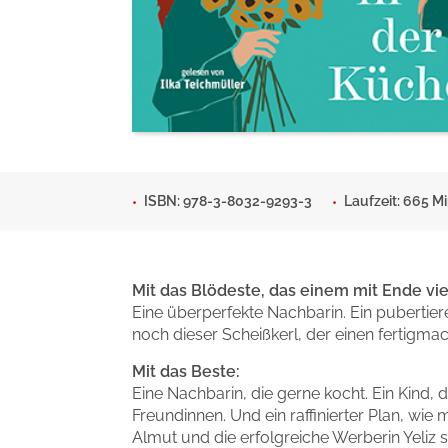
Man sieht sich
Gib dem Monster keine Sch
Indigo Wild - Folge 1
Zum Titel
Zum Titel
ISBN: 978-3-8032-9293-3
Laufzeit: 665 Mi
Mit das Blödeste, das einem mit Ende vie
Eine überperfekte Nachbarin. Ein pubertier
noch dieser Scheißkerl, der einen fertigmac
Mit das Beste:
Eine Nachbarin, die gerne kocht. Ein Kind, 
Freundinnen. Und ein raffinierter Plan, wie
Almut und die erfolgreiche Werberin Yeliz