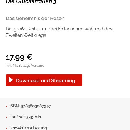
Die Glücksfrauen 3
Handel
Ratgeber und Sachbuch
Das Geheimnis der Rosen
Reihen
Presse
Die große Reihe um drei Exilantinnen während des
Zweiten Weltkriegs
Blogger und Influencer
Autorinnen und Autoren
17,99
€
inkl. MwSt.
zzgl. Versand
Download und Streaming
ISBN: 9783803287397
Man sieht sich
Laufzeit: 549 Min.
Zum Titel
Ungekürzte Lesung