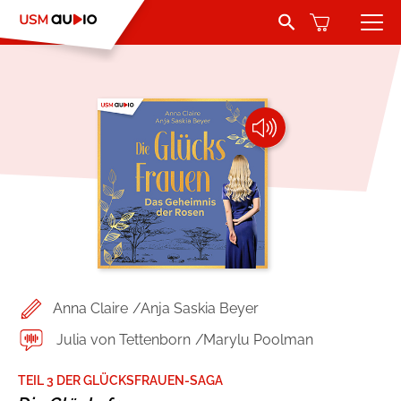
Search Button
Search
for:
Hörbücher
Belletristik
Autoren
Jugend und Young Adult
Sprecher
Romance by heartroom
Verlag
Über USM Audio
Kinder
Anna Claire
Anja Saskia Beyer
Kontakt
Krimi und Thriller
Julia von Tettenborn
Marylu Poolman
Jobs
Abenteuer & Wissen
TEIL 3 DER GLÜCKSFRAUEN-SAGA