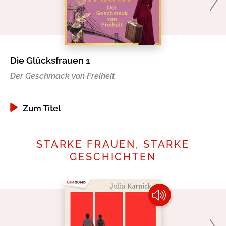
Die Glücksfrauen 1
Di
Der Geschmack von Freiheit
Di
Zum Titel
STARKE FRAUEN, STARKE
GESCHICHTEN