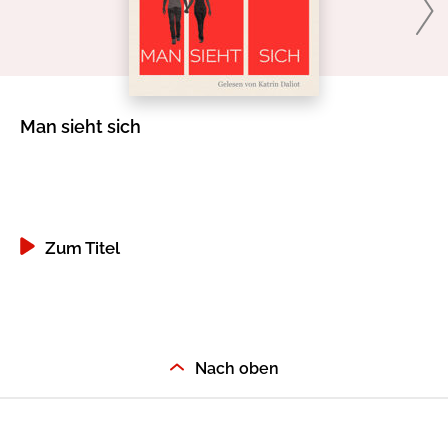
Man sieht sich
Am
Zum Titel
Nach oben