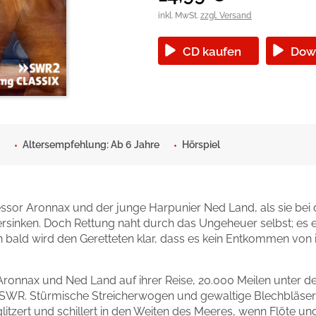
okolade
inkl. MwSt.
zzgl. Versand
CD kaufen
Dow
Altersempfehlung: Ab 6 Jahre
Hörspiel
fessor Aronnax und der junge Harpunier Ned Land, als sie bei
sinken. Doch Rettung naht durch das Ungeheuer selbst; es en
bald wird den Geretteten klar, dass es kein Entkommen von
Aronnax und Ned Land auf ihrer Reise, 20.000 Meilen unter de
SWR. Stürmische Streicherwogen und gewaltige Blechbläser
tzert und schillert in den Weiten des Meeres, wenn Flöte und 