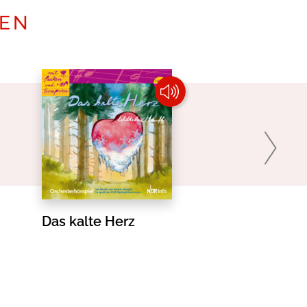
TEN
Das kalte Herz
Das Gespen
Canterville