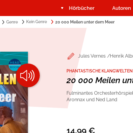
Hörbücher
Autoren
Search
Kein Genre
Genre
20 000 Meilen unter dem Meer
Suchbegriff eingeben:
for:
Belletristik
Über USM Audio
Romance by heartroom
Jobs
Jules Vernes
Henrik Alb
Krimi und Thriller
Presse
PHANTASTISCHE KLANGWELTEN I
20 000 Meilen un
Ratgeber und Sachbuch
Autorinnen und Autoren
Fulminantes Orchesterhörspie
Aronnax und Ned Land
14,99
€