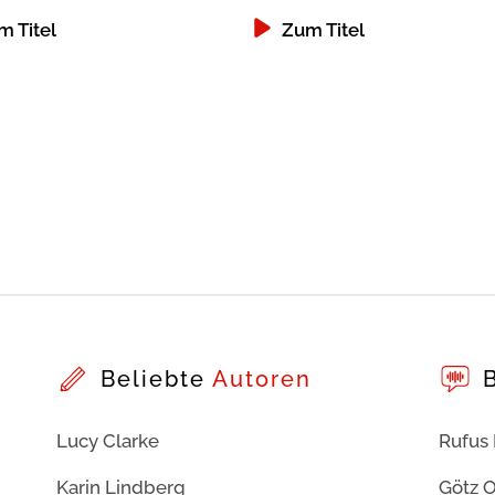
m Titel
Zum Titel
Beliebte
Autoren
Lucy Clarke
Rufus
Karin Lindberg
Götz O