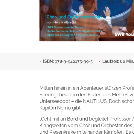
Man sieht sich
Gib dem Monster keine Sch
Indigo Wild - Folge 1
Zum Titel
Zum Titel
ISBN: 978-3-942175-39-5
Laufzeit: 60 Min.
Mitten hinein in ein Abenteuer stürzen Pro
Seeungeheuer in den Fluten des Meeres ver
Unterseeboot – die NAUTILUS. Doch schon 
Kapitän Nemo gibt.
„Geht mit an Bord und begleitet Professor 
Klangwelten vom Chor und Orchester des 
und Riesenkrake miteinander kämpfen. Es gli