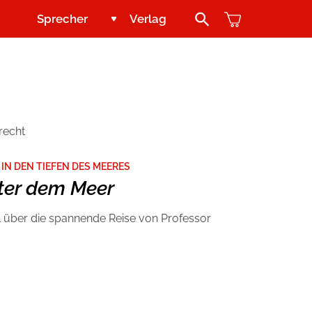
Sprecher
Verlag
Search Button
Jugend und Young Adult
Kontakt
Kinder
Handel
recht
Abenteuer & Wissen
Blogger und Influencer
N DEN TIEFEN DES MEERES
ter dem Meer
Reihen
l über die spannende Reise von Professor