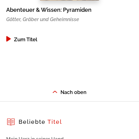
Abenteuer & Wissen: Pyramiden
Ab
Götter, Gräber und Geheimnisse
Re
Zum Titel
Nach oben
Beliebte
Titel