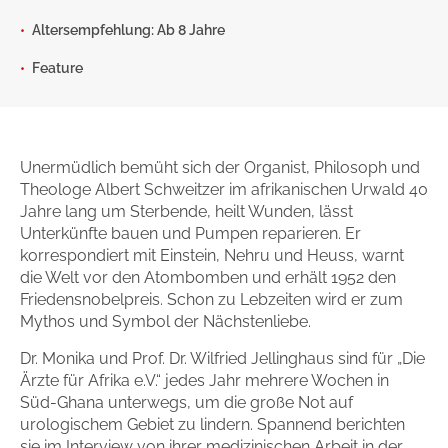
Gib dem Monster keine Schokolade
Altersempfehlung: Ab 8 Jahre
Indigo Wild - Folge 1
Feature
Zum Titel
Unermüdlich bemüht sich der Organist, Philosoph und
Theologe Albert Schweitzer im afrikanischen Urwald 40
Jahre lang um Sterbende, heilt Wunden, lässt
Unterkünfte bauen und Pumpen reparieren. Er
korrespondiert mit Einstein, Nehru und Heuss, warnt
die Welt vor den Atombomben und erhält 1952 den
Friedensnobelpreis. Schon zu Lebzeiten wird er zum
Mythos und Symbol der Nächstenliebe.
Dr. Monika und Prof. Dr. Wilfried Jellinghaus sind für „Die
Ärzte für Afrika e.V.“ jedes Jahr mehrere Wochen in
Süd-Ghana unterwegs, um die große Not auf
urologischem Gebiet zu lindern. Spannend berichten
sie im Interview von ihrer medizinischen Arbeit in der