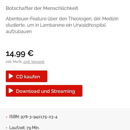
Handel
Ratgeber und Sachbuch
Botschafter der Menschlichkeit
Abenteuer-Feature über den Theologen, der Medizin
Reihen
Presse
studierte, um in Lambarene ein Urwaldhospital
aufzubauen
Blogger und Influencer
14,99
€
Autorinnen und Autoren
inkl. MwSt.
zzgl. Versand
CD kaufen
Download und Streaming
Man sieht sich
ISBN: 978-3-942175-23-4
Zum Titel
Laufzeit: 79 Min.