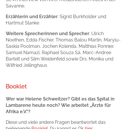
Savanne.
Erzählerin und Erzähler
: Sigrid Burkholder und
Hartmut Stanke
Weitere Sprecherinnen und Sprecher
: Ulrich
Noethen, Edda Fischer, Thomas Balou Martin, Marylu-
Saskia Poolman, Jochen Kolenda, Matthias Ponnier,
Samuel Namazi, Raphael Souza Sá, Marc-Andree
Bartelt und Slim Weidenfeld sowie Drs. Monika und
Wilfried Jellinghaus
Booklet
Wer war Helene Schweitzer? Gibt es das Spital in
Lambarene heute noch? Wie arbeitet „Ärzte für
Afrika e.V.“?
Diese und viele andere Fragen beantwortet das
beiliegende
Booklet
. Du kannst es Dir
hier