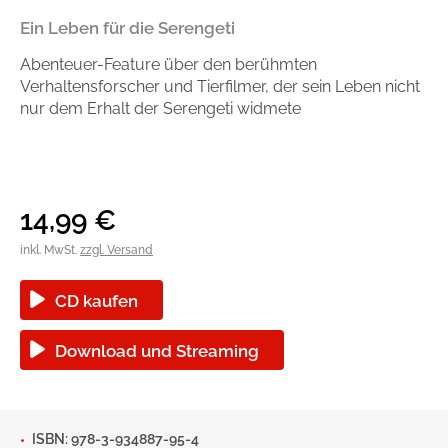
Blogger und Influencer
Ratgeber und Sachbuch
Ein Leben für die Serengeti
Abenteuer-Feature über den berühmten
Reihen
Autorinnen und Autoren
Verhaltensforscher und Tierfilmer, der sein Leben nicht
nur dem Erhalt der Serengeti widmete
14,99
€
inkl. MwSt.
zzgl. Versand
CD kaufen
Download und Streaming
Man sieht sich
Gib dem Monster keine Schokolade
Indigo Wild - Folge 1
Zum Titel
ISBN: 978-3-934887-95-4