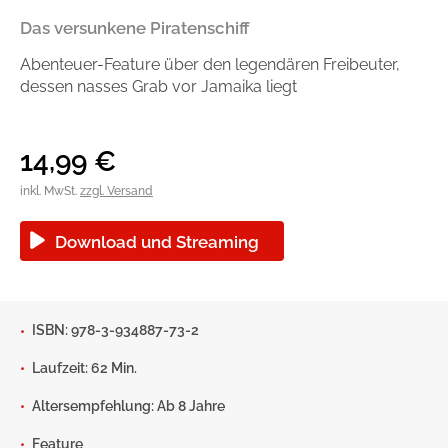
Blogger und Influencer
Ratgeber und Sachbuch
Das versunkene Piratenschiff
Abenteuer-Feature über den legendären Freibeuter,
Reihen
Autorinnen und Autoren
dessen nasses Grab vor Jamaika liegt
14,99
€
inkl. MwSt.
zzgl. Versand
Download und Streaming
ISBN: 978-3-934887-73-2
Man sieht sich
Gib dem Monster keine Schokolade
Laufzeit: 62 Min.
Indigo Wild - Folge 1
Altersempfehlung: Ab 8 Jahre
Zum Titel
Feature