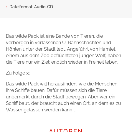
Dateiformat: Audio-CD
Gib dem Monster keine Schokolade
Indigo Wild - Folge 1
Zum Titel
Das wilde Pack ist eine Bande von Tieren, die
verborgen in verlassenen U-Bahnschächten und
Höhlen unter der Stadt lebt. Angeführt von Hamlet,
einem aus dem Zoo geflüchteten jungen Wolf, haben
die Tiere nur ein Ziel: endlich wieder in Freiheit leben.
Zu Folge 3:
Das wilde Pack will herausfinden, wie die Menschen
ihre Schiffe bauen. Dafür müssen sich die Tiere
unbemerkt durch die Stadt bewegen. Aber wer ein
Schiff baut, der braucht auch einen Ort, an dem es zu
Wasser gelassen werden kann …
AUTOREN