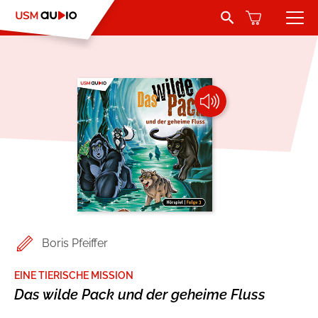
Search Button
Search
for:
Hörbücher
Belletristik
Autoren
Jugend und Young Adult
Sprecher
Romance by heartroom
Verlag
Über USM Audio
Kinder
Boris Pfeiffer
Kontakt
Krimi und Thriller
EINE TIERISCHE MISSION
Das wilde Pack und der geheime Fluss
Jobs
Abenteuer & Wissen