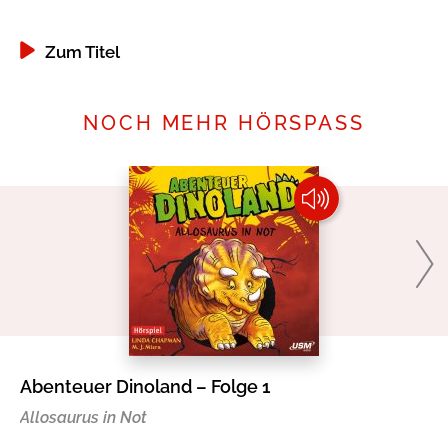
Zum Titel
NOCH MEHR HÖRSPASS
Abenteuer Dinoland – Folge 1
Di
Ph
Allosaurus in Not