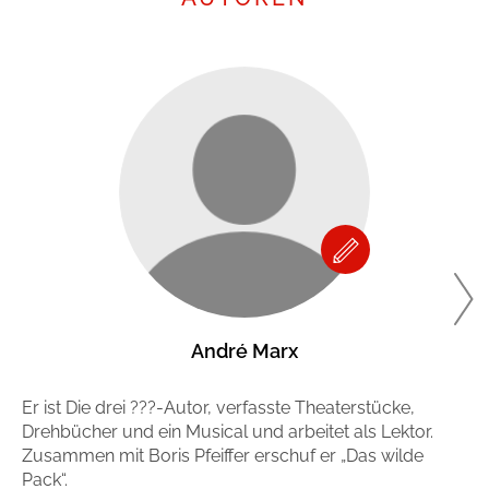
André Marx
Er ist Die drei ???-Autor, verfasste Theaterstücke,
Vi
Drehbücher und ein Musical und arbeitet als Lektor.
Be
Zusammen mit Boris Pfeiffer erschuf er „Das wilde
Di
Pack“.