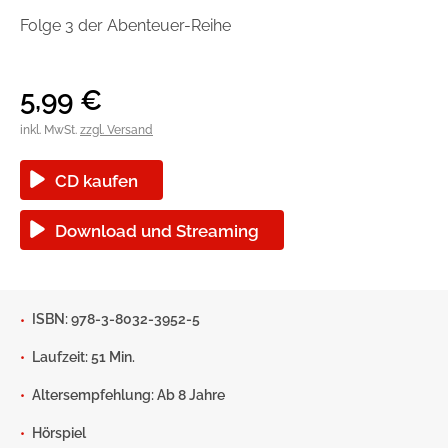
Handel
Ratgeber und Sachbuch
Folge 3 der Abenteuer-Reihe
Reihen
Presse
5,99
€
inkl. MwSt.
zzgl. Versand
Blogger und Influencer
CD kaufen
Autorinnen und Autoren
Download und Streaming
ISBN: 978-3-8032-3952-5
Laufzeit: 51 Min.
Man sieht sich
Altersempfehlung: Ab 8 Jahre
Zum Titel
Hörspiel