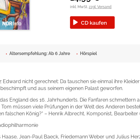
okolade
inkl. MwSt.
zzgl. Versand
CD kaufen
Altersempfehlung: Ab 6 Jahre
Hörspiel
 Edward nicht gerechnet: Da tauschen sie einmal ihre Kleide
e beschimpft und aus seinem eigenen Palast geworfen.
n das England des 16. Jahrhunderts. Die Fanfaren schmettern 
 Tom müssen viele Prüfungen in der Welt des Anderen beste
en falschen König?“ – Henrik Albrecht, Komponist, Bearbeiter
adiophilharmonie
as Haase, Jean-Paul Baeck, Friedemann Weber und Julius Her