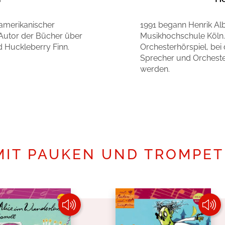
 amerikanischer
1991 begann Henrik Alb
s Autor der Bücher über
Musikhochschule Köln.
 Huckleberry Finn.
Orchesterhörspiel, bei 
Sprecher und Orchest
werden.
Mehr erfahren
MIT PAUKEN UND TROMPE