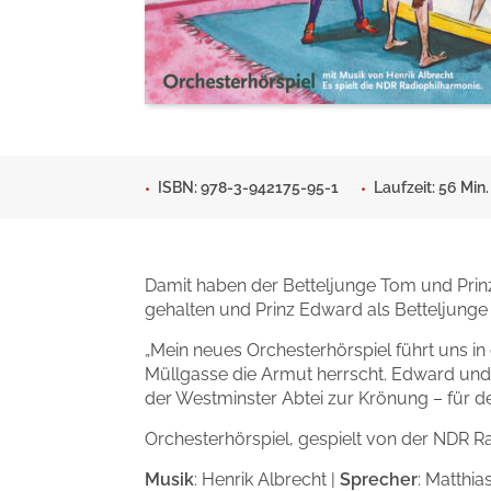
Man sieht sich
Gib dem Monster keine Sch
Indigo Wild - Folge 1
Zum Titel
Zum Titel
ISBN: 978-3-942175-95-1
Laufzeit: 56 Min.
Damit haben der Betteljunge Tom und Prinz
gehalten und Prinz Edward als Betteljung
„Mein neues Orchesterhörspiel führt uns i
Müllgasse die Armut herrscht. Edward und
der Westminster Abtei zur Krönung – für d
Orchesterhörspiel, gespielt von der NDR R
Musik
: Henrik Albrecht |
Sprecher
: Matthi