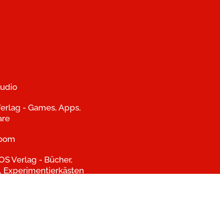
udio
erlag - Games, Apps,
are
room
S Verlag - Bücher,
, Experimentierkästen