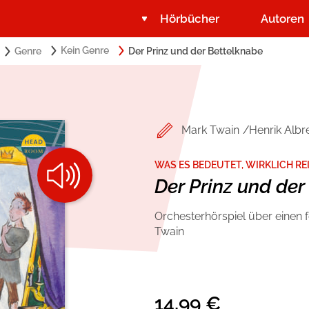
Hörbücher
Autoren
Search
Kein Genre
Genre
Der Prinz und der Bettelknabe
Suchbegriff eingeben:
for:
Belletristik
Über USM Audio
Romance by heartroom
Jobs
Mark Twain
Henrik Albr
Krimi und Thriller
Presse
WAS ES BEDEUTET, WIRKLICH RE
Der Prinz und der
Ratgeber und Sachbuch
Autorinnen und Autoren
Orchesterhörspiel über einen
Twain
14,99
€