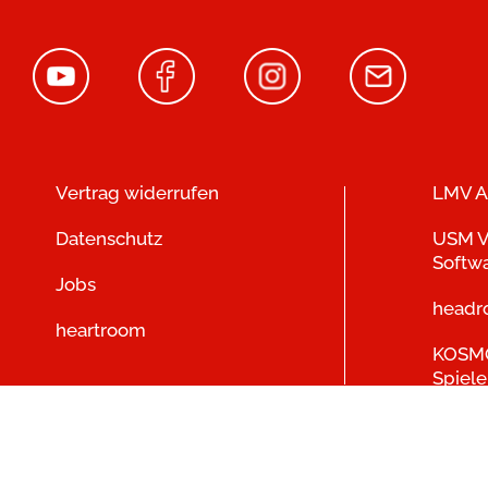
Vertrag widerrufen
LMV A
Datenschutz
USM V
Softw
Jobs
head
heartroom
KOSMO
Spiele