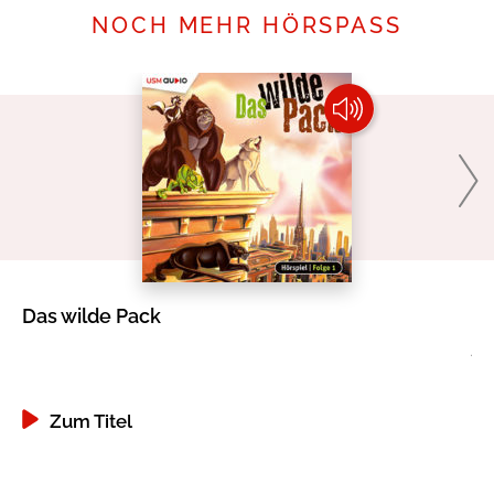
NOCH MEHR HÖRSPASS
Das wilde Pack
Ab
Al
Zum Titel