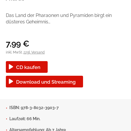
Handel
Ratgeber und Sachbuch
Das Land der Pharaonen und Pyramiden birgt ein
düsteres Geheimnis…
Reihen
Presse
Blogger und Influencer
7,99
€
inkl. MwSt.
zzgl. Versand
Autorinnen und Autoren
CD kaufen
Download und Streaming
Man sieht sich
ISBN: 978-3-8032-3903-7
Laufzeit: 66 Min.
Zum Titel
Altersempfehlung: Ab 7 Jahre