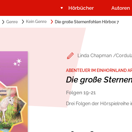
Hörbücher
Autoren
Search
Kein Genre
Genre
Die große Sternenfohlen Hörbox 7
Suchbegriff eingeben:
for:
Belletristik
Über USM Audio
Romance by heartroom
Jobs
Linda Chapman
Cordul
Krimi und Thriller
Presse
ABENTEUER IM EINHORNLAND A
Die große Sterne
Ratgeber und Sachbuch
Autorinnen und Autoren
Folgen 19-21
Drei Folgen der Hörspielreihe