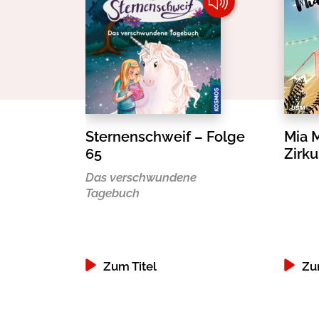
Sternenschweif – Folge
Mia 
65
Zirk
Das verschwundene
Tagebuch
Zum Titel
Zu