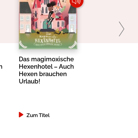
Das magimoxische
Ich, Lilly u
n
Hexenhotel – Auch
der Welt 1
Hexen brauchen
Urlaub!
Zum Titel
Zum Titel