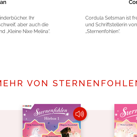
man
Co
inderbücher. Ihr
Cordula Setsman ist fre
schweif, aber auch die
und Schriftstellerin vo
nd „Kleine Nixe Melina“.
„Sternenfohlen“.
Mehr erfahren
MEHR VON STERNENFOHLE