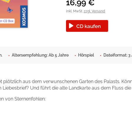
okolade
16,99
€
inkl. MwSt.
zzgl. Versand
CD kaufen
n.
Altersempfehlung: Ab 5 Jahre
Hörspiel
Dateiformat: 3
 plötzlich aus dem verwunschenen Garten des Palasts. Könne
iebesbrief? Und führt die alte Landkarte aus dem Fluss die
en von Sternenfohlen: