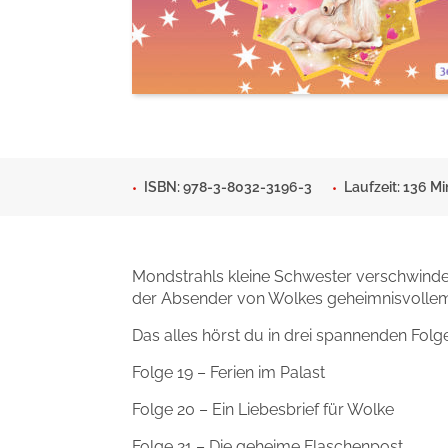
Man sieht sich
Gib dem Monster keine Sch
Indigo Wild - Folge 1
Zum Titel
Zum Titel
ISBN: 978-3-8032-3196-3
Laufzeit: 136 Mi
Mondstrahls kleine Schwester verschwindet
der Absender von Wolkes geheimnisvollem L
Das alles hörst du in drei spannenden Folg
Folge 19 – Ferien im Palast
Folge 20 – Ein Liebesbrief für Wolke
Folge 21 – Die geheime Flaschenpost