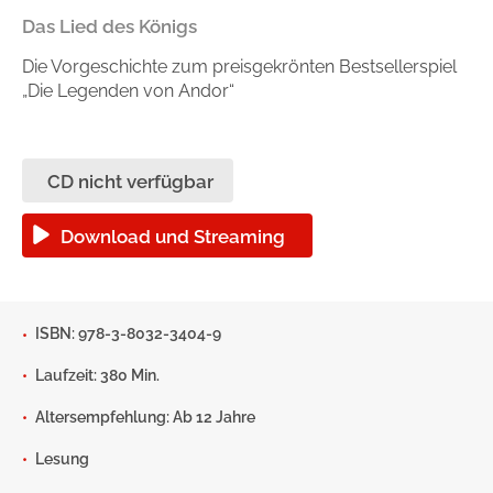
Das Lied des Königs
Handel
Ratgeber und Sachbuch
Die Vorgeschichte zum preisgekrönten Bestsellerspiel
Reihen
Presse
„Die Legenden von Andor“
Blogger und Influencer
CD nicht verfügbar
Autorinnen und Autoren
Download und Streaming
ISBN: 978-3-8032-3404-9
Laufzeit: 380 Min.
Man sieht sich
Altersempfehlung: Ab 12 Jahre
Lesung
Zum Titel