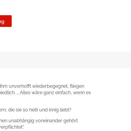
ng
ie ihm unverhofft wiederbegegnet, fliegen
hiedlich. … Alles wäre ganz einfach, wenn es
n, die sie so heiß und innig liebt?
können unabhängig voneinander gehört
rpflichtet“.