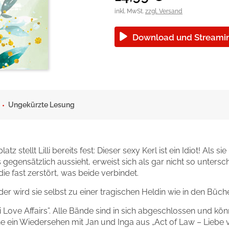
okolade
inkl. MwSt.
zzgl. Versand
Download und Streami
Ungekürzte Lesung
tellt Lilli bereits fest: Dieser sexy Kerl ist ein Idiot! Als s
 gegensätzlich aussieht, erweist sich als gar nicht so untersc
ie fast zerstört, was beide verbindet.
der wird sie selbst zu einer tragischen Heldin wie in den Bücher
ai Love Affairs”. Alle Bände sind in sich abgeschlossen und 
he ein Wiedersehen mit Jan und Inga aus „Act of Law – Liebe ve