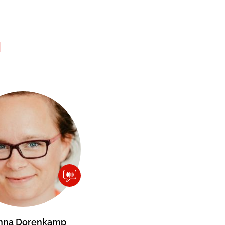
N
inna Dorenkamp