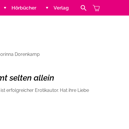
Hörbücher
Verlag
Search Button
Jugend und Young Adult
Kontakt
Kinder
Handel
orinna Dorenkamp
Abenteuer & Wissen
Blogger und Influencer
mt selten allein
Reihen
ist erfolgreicher Erotikautor. Hat ihre Liebe