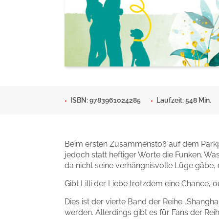
Man sieht sich
Gib dem Monster keine Sch
Indigo Wild - Folge 1
Zum Titel
Zum Titel
ISBN: 9783961024285
Laufzeit: 548 Min.
Beim ersten Zusammenstoß auf dem Parkplatz s
jedoch statt heftiger Worte die Funken. Was
da nicht seine verhängnisvolle Lüge gäbe, d
Gibt Lilli der Liebe trotzdem eine Chance, o
Dies ist der vierte Band der Reihe „Shangh
werden. Allerdings gibt es für Fans der Rei