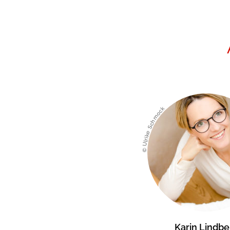
© Ulrike Schmock
Karin Lindbe