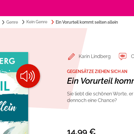
Search
Kein Genre
Genre
Ein Vorurteil kommt selten allein
Suchbegriff eingeben:
for:
Belletristik
Über USM Audio
Romance by heartroom
Jobs
Karin Lindberg
C
Krimi und Thriller
Presse
GEGENSÄTZE ZIEHEN SICH AN
Ein Vorurteil kom
Ratgeber und Sachbuch
Autorinnen und Autoren
Sie liebt die schönen Worte, er 
dennoch eine Chance?
14,99
€