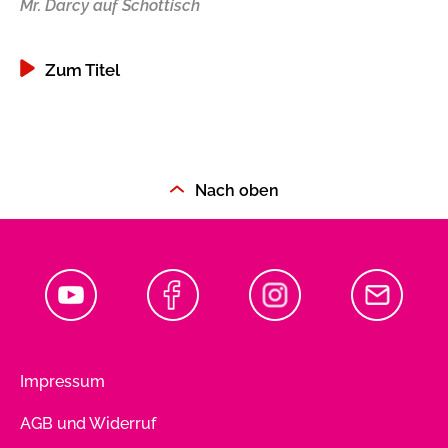
Mr. Darcy auf Schottisch
Is
Zum Titel
Nach oben
Impressum
AGB und Widerruf