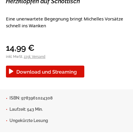
Herzklopfen auf Schottisch
Blogger und Influencer
Ratgeber und Sachbuch
Eine unerwartete Begegnung bringt Michelles Vorsätze
Reihen
Autorinnen und Autoren
schnell ins Wanken
14,99
€
inkl. MwSt.
zzgl. Versand
Download und Streaming
ISBN: 9783961024308
Man sieht sich
Gib dem Monster keine Schokolade
Laufzeit: 543 Min.
Indigo Wild - Folge 1
Ungekürzte Lesung
Zum Titel