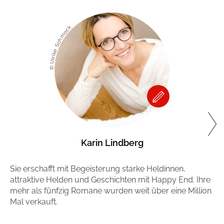
© Ulrike Schmock
Karin Lindberg
Sie erschafft mit Begeisterung starke Heldinnen,
Si
attraktive Helden und Geschichten mit Happy End. Ihre
al
mehr als fünfzig Romane wurden weit über eine Million
si
Mal verkauft.
zu
la