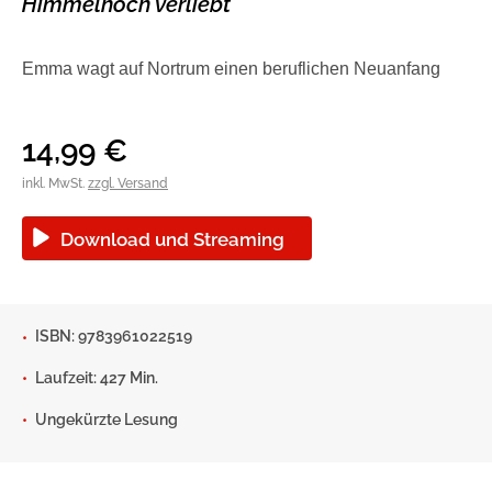
Himmelhoch verliebt
Blogger und Influencer
Ratgeber und Sachbuch
Emma wagt auf Nortrum einen beruflichen Neuanfang
Reihen
Autorinnen und Autoren
14,99
€
inkl. MwSt.
zzgl. Versand
Download und Streaming
ISBN: 9783961022519
Laufzeit: 427 Min.
Man sieht sich
Gib dem Monster keine Schokolade
Ungekürzte Lesung
Indigo Wild - Folge 1
Zum Titel