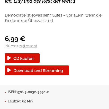
Ich, Lilly und der Rest der Welt 1
Handel
Ratgeber und Sachbuch
Demokratie ist etwas sehr Gutes – vor allem, wenn die
Reihen
Presse
Kinder in der Überzahl sind.
Blogger und Influencer
6,99
€
Autorinnen und Autoren
inkl. MwSt.
zzgl. Versand
CD kaufen
Download und Streaming
Man sieht sich
ISBN: 978-3-8032-3490-2
Laufzeit: 69 Min.
Zum Titel