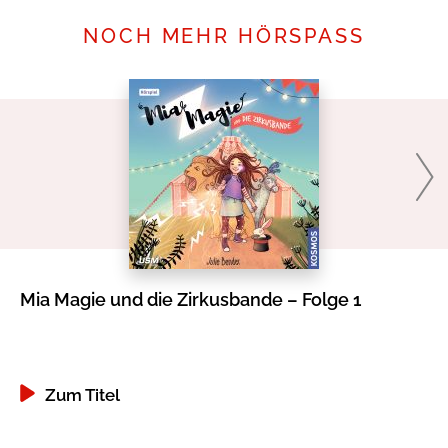
NOCH MEHR HÖRSPASS
Mia Magie und die Zirkusbande – Folge 1
Sc
Di
Zum Titel