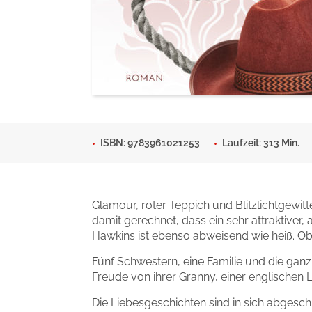
Man sieht sich
Gib dem Monster keine Sch
Indigo Wild - Folge 1
Zum Titel
Zum Titel
ISBN: 9783961021253
Laufzeit: 313 Min.
Glamour, roter Teppich und Blitzlichtgewitt
damit gerechnet, dass ein sehr attraktiver
Hawkins ist ebenso abweisend wie heiß. Obwoh
Fünf Schwestern, eine Familie und die ganz
Freude von ihrer Granny, einer englischen 
Die Liebesgeschichten sind in sich abgesch