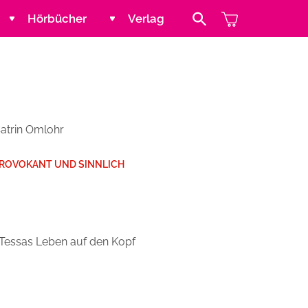
Hörbücher
Verlag
Search Button
Jugend und Young Adult
Kontakt
Kinder
Handel
atrin Omlohr
Abenteuer & Wissen
Blogger und Influencer
PROVOKANT UND SINNLICH
Reihen
t Tessas Leben auf den Kopf