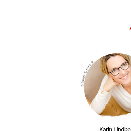
© Ulrike Schmock
Karin Lindbe