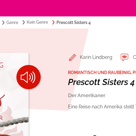
Search
Kein Genre
Genre
Prescott Sisters 4
Suchbegriff eingeben:
for:
Belletristik
Über USM Audio
Romance by heartroom
Jobs
Karin Lindberg
C
Krimi und Thriller
Presse
ROMANTISCH UND RAUBEINIG, 
Prescott Sisters 4
Ratgeber und Sachbuch
Autorinnen und Autoren
Der Amerikaner
Eine Reise nach Amerika stell