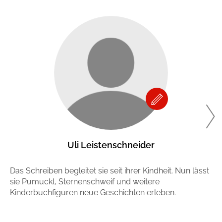
Uli Leistenschneider
Das Schreiben begleitet sie seit ihrer Kindheit. Nun lässt
St
sie Pumuckl, Sternenschweif und weitere
be
Kinderbuchfiguren neue Geschichten erleben.
De