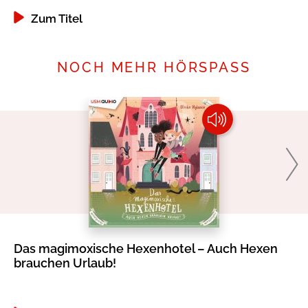
Zum Titel
NOCH MEHR HÖRSPASS
Das magimoxische Hexenhotel – Auch Hexen
Ni
brauchen Urlaub!
od