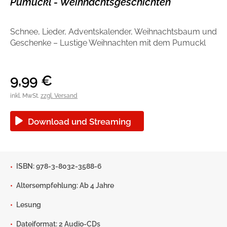
Pumuckl - Weihnachtsgeschichten
Handel
Ratgeber und Sachbuch
Schnee, Lieder, Adventskalender, Weihnachtsbaum und
Reihen
Presse
Geschenke – Lustige Weihnachten mit dem Pumuckl
Blogger und Influencer
9,99
€
Autorinnen und Autoren
inkl. MwSt.
zzgl. Versand
Download und Streaming
ISBN: 978-3-8032-3588-6
Man sieht sich
Altersempfehlung: Ab 4 Jahre
Lesung
Zum Titel
Dateiformat: 2 Audio-CDs