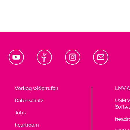
Vertrag widerrufen
LMV A
Datenschutz
USM V
Softw
Jobs
head
heartroom