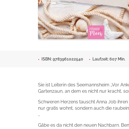
Man sieht sich
Gib dem Monster keine Sch
Indigo Wild - Folge 1
Zum Titel
Zum Titel
ISBN: 9783961022540
Laufzeit: 607 Min.
Sie ist Leiterin des Seemannsheim „Vor Ank
Gartenzaun, an dem es nicht nur kracht, so
Schweren Herzens tauscht Anna Job ihren 
nur gratis wohnt, sondern auch die raubein
…
Gäbe es da nicht den neuen Nachbarn. Ben v