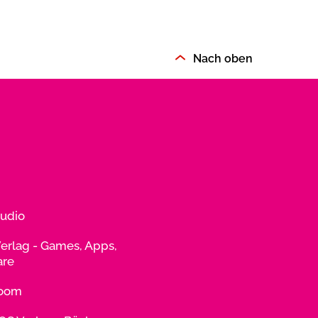
Nach oben
udio
erlag - Games, Apps,
are
room