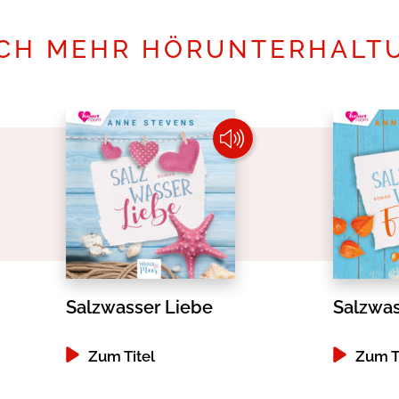
CH MEHR HÖRUNTERHALT
Salzwasser Liebe
Salzwass
Zum Titel
Zum T