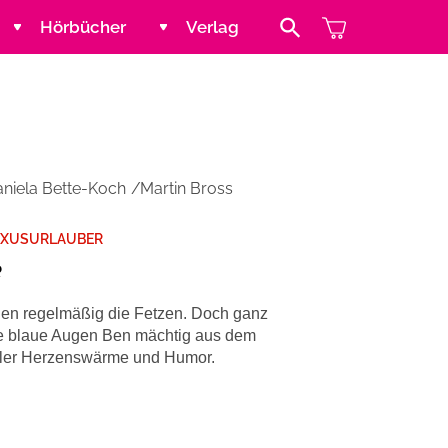
Hörbücher
Verlag
Search Button
Jugend und Young Adult
Kontakt
Kinder
Handel
niela Bette-Koch
Martin Bross
Abenteuer & Wissen
Blogger und Influencer
LUXUSURLAUBER
e
Reihen
gen regelmäßig die Fetzen. Doch ganz
e blaue Augen Ben mächtig aus dem
ller Herzenswärme und Humor.