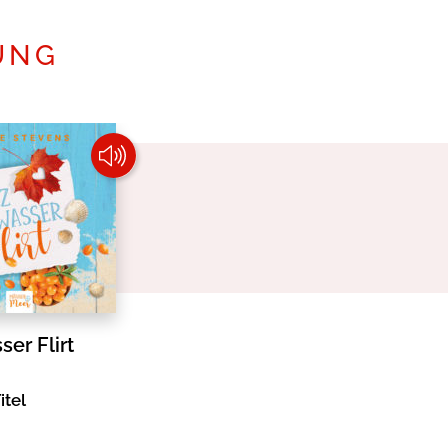
UNG
er Flirt
itel