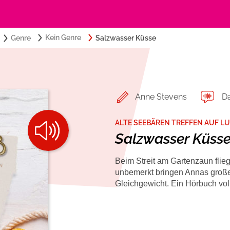
Search
Kein Genre
Genre
Salzwasser Küsse
Suchbegriff eingeben:
for:
Belletristik
Über USM Audio
Romance by heartroom
Jobs
Anne Stevens
Da
Krimi und Thriller
Presse
ALTE SEEBÄREN TREFFEN AUF 
Salzwasser Küss
Ratgeber und Sachbuch
Autorinnen und Autoren
Beim Streit am Gartenzaun flie
unbemerkt bringen Annas groß
Gleichgewicht. Ein Hörbuch vo