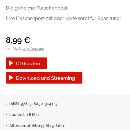
Handel
Ratgeber und Sachbuch
Die geheime Flaschenpost
Eine Flaschenpost mit einer Karte sorgt für Spannung!
Reihen
Presse
8,99
€
Blogger und Influencer
inkl. MwSt.
zzgl. Versand
Autorinnen und Autoren
CD kaufen
Download und Streaming
ISBN: 978-3-8032-3141-3
Man sieht sich
Laufzeit: 48 Min.
Zum Titel
Altersempfehlung: Ab 5 Jahre