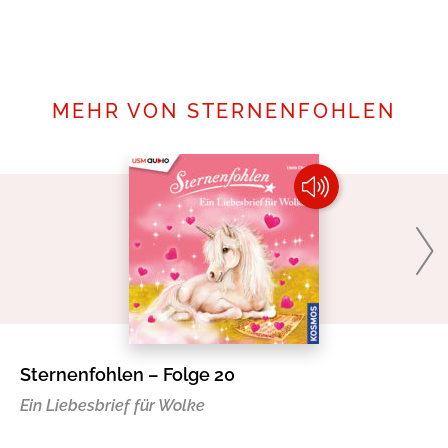
Mehr erfahren
MEHR VON STERNENFOHLEN
Sternenfohlen – Folge 20
St
Ein Liebesbrief für Wolke
Di