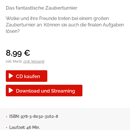
Handel
Ratgeber und Sachbuch
Das fantastische Zauberturnier
Wolke und ihre Freunde treten bei einem großen
Reihen
Presse
Zauberturnier an. Können sie auch die finalen Aufgaben
lösen?
Blogger und Influencer
8,99
€
Autorinnen und Autoren
inkl. MwSt.
zzgl. Versand
CD kaufen
Download und Streaming
Man sieht sich
ISBN: 978-3-8032-3162-8
Zum Titel
Laufzeit: 46 Min.