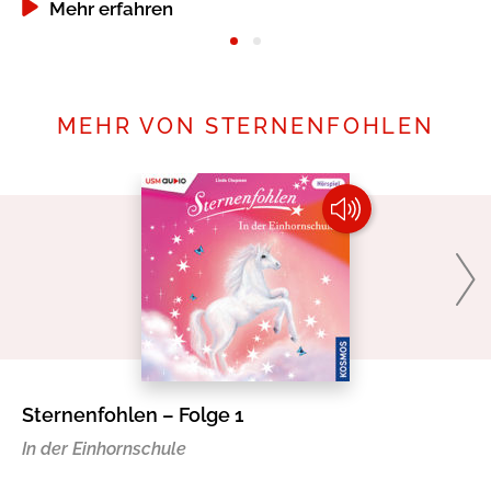
Mehr erfahren
MEHR VON STERNENFOHLEN
Sternenfohlen – Folge 1
St
In der Einhornschule
Da