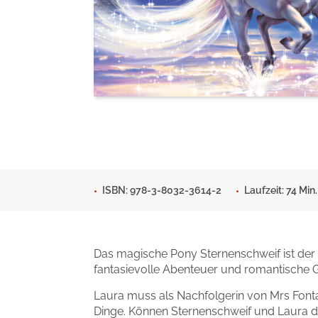
Man sieht sich
Gib dem Monster keine Sch
Indigo Wild - Folge 1
Zum Titel
Zum Titel
ISBN: 978-3-8032-3614-2
Laufzeit: 74 Min.
Das magische Pony Sternenschweif ist der
fantasievolle Abenteuer und romantische G
Laura muss als Nachfolgerin von Mrs Fontan
Dinge. Können Sternenschweif und Laura da