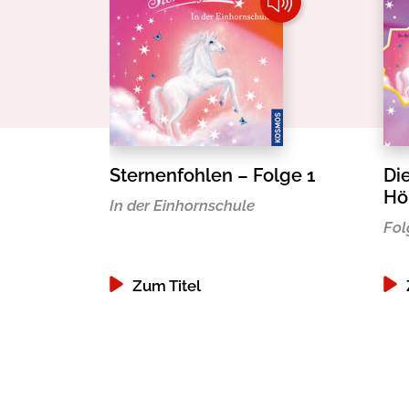
Sternenfohlen – Folge 1
Di
Hö
In der Einhornschule
Fol
Zum Titel