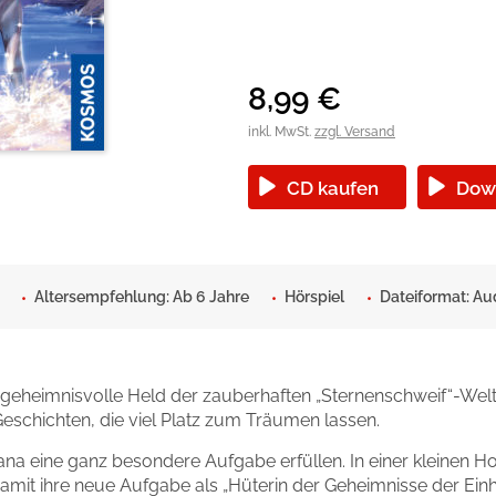
okolade
8,99
€
inkl. MwSt.
zzgl. Versand
CD kaufen
Dow
Altersempfehlung: Ab 6 Jahre
Hörspiel
Dateiformat: A
 geheimnisvolle Held der zauberhaften „Sternenschweif“-Wel
eschichten, die viel Platz zum Träumen lassen.
a eine ganz besondere Aufgabe erfüllen. In einer kleinen Hol
mit ihre neue Aufgabe als „Hüterin der Geheimnisse der Ein