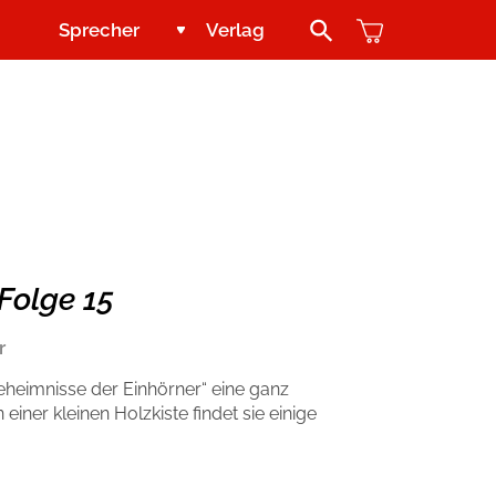
Sprecher
Verlag
Search Button
Jugend und Young Adult
Kontakt
Kinder
Handel
Abenteuer & Wissen
Blogger und Influencer
Folge 15
Reihen
r
eheimnisse der Einhörner“ eine ganz
einer kleinen Holzkiste findet sie einige