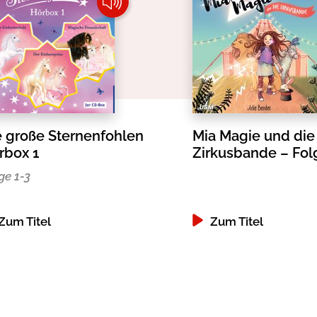
e große Sternenfohlen
Mia Magie und die
rbox 1
Zirkusbande – Fol
ge 1-3
Zum Titel
Zum Titel