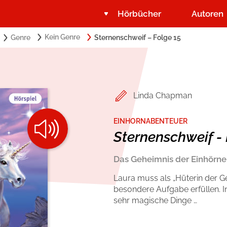
Hörbücher
Autoren
Search
Kein Genre
Genre
Sternenschweif – Folge 15
Suchbegriff eingeben:
for:
Belletristik
Über USM Audio
Romance by heartroom
Jobs
Linda Chapman
Krimi und Thriller
Presse
EINHORNABENTEUER
Sternenschweif - 
Ratgeber und Sachbuch
Autorinnen und Autoren
Das Geheimnis der Einhörne
Laura muss als „Hüterin der G
besondere Aufgabe erfüllen. In 
sehr magische Dinge …