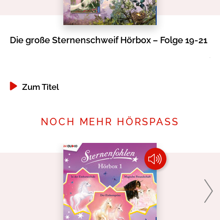
Die große Sternenschweif Hörbox – Folge 19-21
St
Za
Zum Titel
NOCH MEHR HÖRSPASS