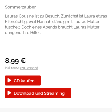
Handel
Ratgeber und Sachbuch
Sommerzauber
Lauras Cousine ist zu Besuch. Zunächst ist Laura etwas
Reihen
Presse
Eifersüchtig, weil Hannah ständig mit Lauras Mutter
tuschelt. Doch eines Abends braucht Lauras Mutter
dringend ihre Hilfe …
Blogger und Influencer
Autorinnen und Autoren
8,99
€
inkl. MwSt.
zzgl. Versand
CD kaufen
Man sieht sich
Download und Streaming
Zum Titel