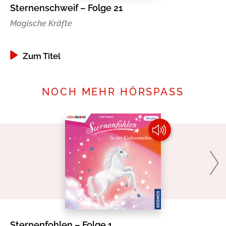
Sternenschweif – Folge 21
Di
Magische Kräfte
Zum Titel
NOCH MEHR HÖRSPASS
Sternenfohlen – Folge 1
Mi