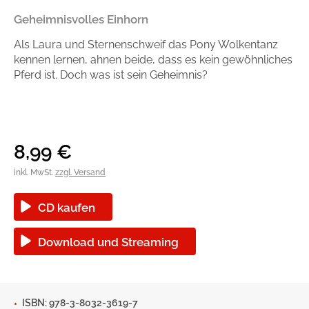
Handel
Ratgeber und Sachbuch
Geheimnisvolles Einhorn
Als Laura und Sternenschweif das Pony Wolkentanz
Reihen
Presse
kennen lernen, ahnen beide, dass es kein gewöhnliches
Pferd ist. Doch was ist sein Geheimnis?
Blogger und Influencer
Autorinnen und Autoren
8,99
€
inkl. MwSt.
zzgl. Versand
CD kaufen
Download und Streaming
Man sieht sich
Zum Titel
ISBN: 978-3-8032-3619-7