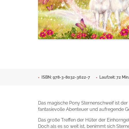
Man sieht sich
Gib dem Monster keine Sch
Indigo Wild - Folge 1
Zum Titel
Zum Titel
ISBN: 978-3-8032-3622-7
Laufzeit: 72 Min
Das magische Pony Sternenschweif ist der
fantasievolle Abenteuer und aufregende Ge
Das große Treffen der Hüter der Einhorngeh
Doch als es so weit ist, benimmt sich Ste