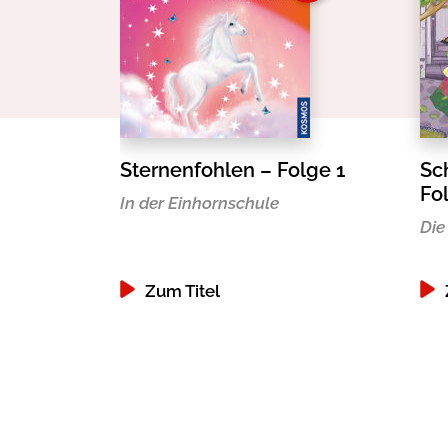
Sternenfohlen – Folge 1
Sc
Fo
In der Einhornschule
Die
Zum Titel