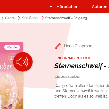
Hörbücher
Autoren
Search
Kein Genre
Genre
Sternenschweif – Folge 23
Suchbegriff eingeben:
for:
Belletristik
Über USM Audio
Romance by heartroom
Jobs
Linda Chapman
Krimi und Thriller
Presse
EINHORNABENTEUER
Sternenschweif - 
Ratgeber und Sachbuch
Autorinnen und Autoren
Liebeszauber
Das große Treffen der Hüter d
und Sternenschweif freuen sic
treffen. Doch als es so weit i