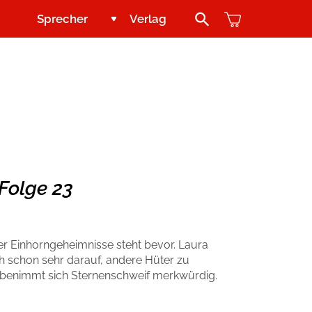
Sprecher
Verlag
Search Button
Jugend und Young Adult
Kontakt
Kinder
Handel
Abenteuer & Wissen
Blogger und Influencer
Folge 23
Reihen
er Einhorngeheimnisse steht bevor. Laura
h schon sehr darauf, andere Hüter zu
st, benimmt sich Sternenschweif merkwürdig.