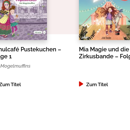
hulcafé Pustekuchen –
Mia Magie und die
lge 1
Zirkusbande – Fol
 Mogelmuffins
Zum Titel
Zum Titel