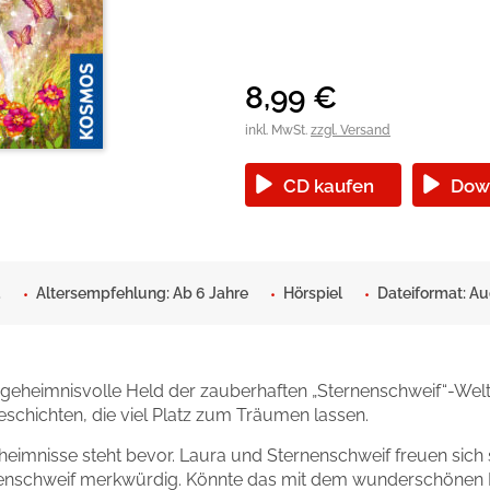
okolade
8,99
€
inkl. MwSt.
zzgl. Versand
CD kaufen
Dow
.
Altersempfehlung: Ab 6 Jahre
Hörspiel
Dateiformat: A
 geheimnisvolle Held der zauberhaften „Sternenschweif“-Wel
schichten, die viel Platz zum Träumen lassen.
eimnisse steht bevor. Laura und Sternenschweif freuen sich s
rnenschweif merkwürdig. Könnte das mit dem wunderschönen E