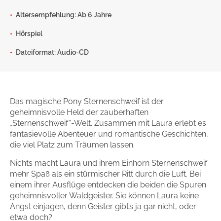
Gib dem Monster keine Schokolade
Altersempfehlung: Ab 6 Jahre
Indigo Wild - Folge 1
Hörspiel
Dateiformat: Audio-CD
Zum Titel
Das magische Pony Sternenschweif ist der
geheimnisvolle Held der zauberhaften
„Sternenschweif“-Welt. Zusammen mit Laura erlebt es
fantasievolle Abenteuer und romantische Geschichten,
die viel Platz zum Träumen lassen.
Nichts macht Laura und ihrem Einhorn Sternenschweif
mehr Spaß als ein stürmischer Ritt durch die Luft. Bei
einem ihrer Ausflüge entdecken die beiden die Spuren
geheimnisvoller Waldgeister. Sie können Laura keine
Angst einjagen, denn Geister gibt’s ja gar nicht, oder
etwa doch?