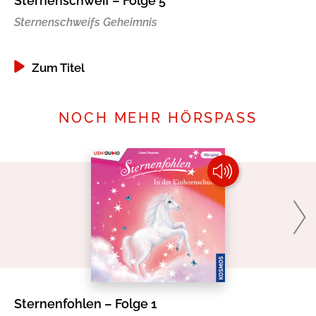
Sternenschweif – Folge 5
St
Sternenschweifs Geheimnis
Fr
Zum Titel
NOCH MEHR HÖRSPASS
Sternenfohlen – Folge 1
Mi