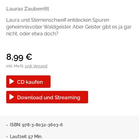
Handel
Ratgeber und Sachbuch
Lauras Zauberritt
Laura und Sternenschweif entdecken Spuren
Reihen
Presse
geheimnisvoller Waldgeister. Aber Geister gibt es ja gar
nicht, oder etwa doch?
Blogger und Influencer
8,99
€
Autorinnen und Autoren
inkl. MwSt.
zzgl. Versand
CD kaufen
Download und Streaming
Man sieht sich
ISBN: 978-3-8032-3603-6
Zum Titel
Laufzeit: 57 Min.