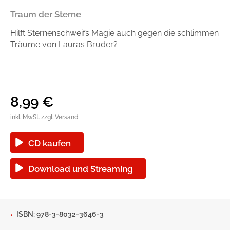
Handel
Ratgeber und Sachbuch
Traum der Sterne
Hilft Sternenschweifs Magie auch gegen die schlimmen
Reihen
Presse
Träume von Lauras Bruder?
Blogger und Influencer
Autorinnen und Autoren
8,99
€
inkl. MwSt.
zzgl. Versand
CD kaufen
Download und Streaming
Man sieht sich
ISBN: 978-3-8032-3646-3
Zum Titel