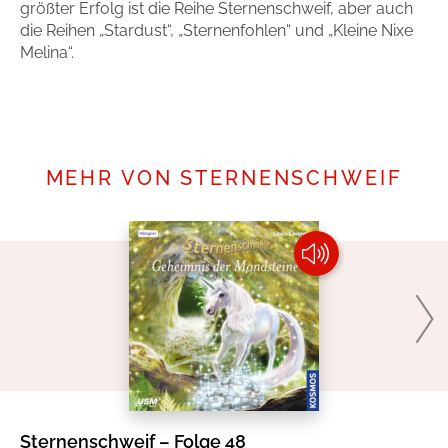
größter Erfolg ist die Reihe Sternenschweif, aber auch
die Reihen „Stardust“, „Sternenfohlen“ und „Kleine Nixe
Melina“.
Mehr erfahren
MEHR VON STERNENSCHWEIF
Sternenschweif – Folge 48
St