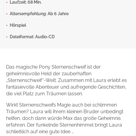
Laufzeit: 68 Min.
Gib dem Monster keine Schokolade
Altersempfehlung: Ab 6 Jahre
Indigo Wild - Folge 1
Hörspiel
Zum Titel
Dateiformat: Audio-CD
Das magische Pony Sternenschweif ist der
geheimnisvolle Held der zauberhaften
„Sternenschweif“-Welt. Zusammen mit Laura erlebt es
fantasievolle Abenteuer und aufregende Geschichten,
die viel Platz zum Träumen lassen.
Wirkt Sternenschweifs Magie auch bei schlimmen
Träumen? Laura will ihrem kleinen Bruder unbedingt
helfen, doch dann würde Max das große Geheimnis
erfahren. Der funkelnde Sternenhimmel bringt Laura
schließlich auf eine gute Idee …