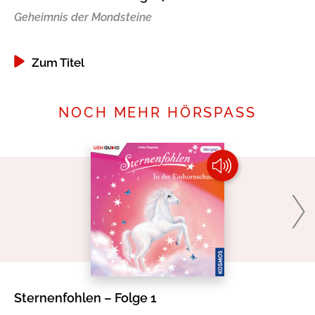
Geheimnis der Mondsteine
In
Zum Titel
NOCH MEHR HÖRSPASS
Sternenfohlen – Folge 1
Mi