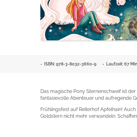
Man sieht sich
Gib dem Monster keine Sch
Indigo Wild - Folge 1
Zum Titel
Zum Titel
ISBN: 978-3-8032-3660-9
Laufzeit: 67 Min
Das magische Pony Sternenschweif ist der
fantasievolle Abenteuer und aufregende Ge
Frühlingsfest auf Reiterhof Apfelhain! Au
Goldstern nicht mehr verwandeln. Schaffe