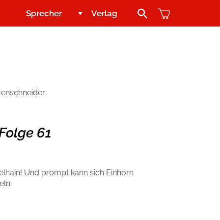
Sprecher
Verlag
Search Button
Jugend und Young Adult
Kontakt
Kinder
Handel
stenschneider
Abenteuer & Wissen
Blogger und Influencer
Folge 61
Reihen
felhain! Und prompt kann sich Einhorn
eln.