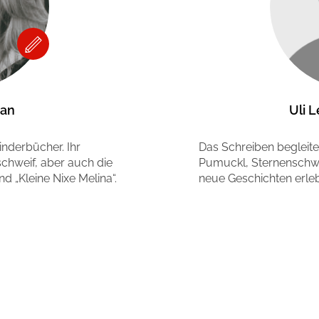
man
Uli 
inderbücher. Ihr
Das Schreiben begleitet 
schweif, aber auch die
Pumuckl, Sternenschwe
nd „Kleine Nixe Melina“.
neue Geschichten erle
Mehr erfahren