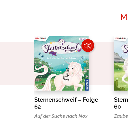
M
Sternenschweif – Folge
Ster
62
60
Auf der Suche nach Nox
Zaube