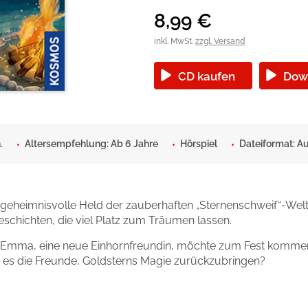
okolade
8,99
€
inkl. MwSt.
zzgl. Versand
CD kaufen
Dow
.
Altersempfehlung: Ab 6 Jahre
Hörspiel
Dateiformat: A
 geheimnisvolle Held der zauberhaften „Sternenschweif“-Wel
schichten, die viel Platz zum Träumen lassen.
ch Emma, eine neue Einhornfreundin, möchte zum Fest kommen.
n es die Freunde, Goldsterns Magie zurückzubringen?