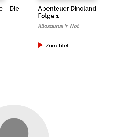
e – Die
Abenteuer Dinoland –
Folge 1
Allosaurus in Not
Zum Titel