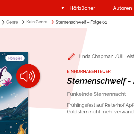
Hörbücher
Autoren
Search
Kein Genre
Genre
Sternenschweif – Folge 61
Suchbegriff eingeben:
for:
Belletristik
Über USM Audio
Romance by heartroom
Jobs
Linda Chapman
Uli Lei
Krimi und Thriller
Presse
EINHORNABENTEUER
Sternenschweif - 
Ratgeber und Sachbuch
Autorinnen und Autoren
Funkelnde Sternennacht
Frühlingsfest auf Reiterhof Ap
Goldstern nicht mehr verwand