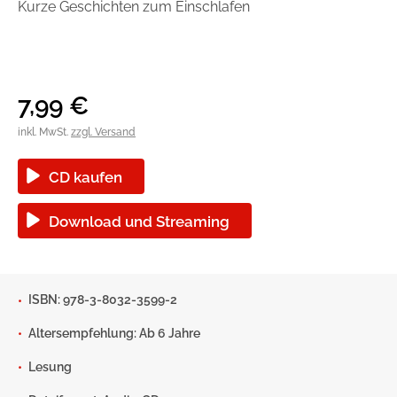
Kurze Geschichten zum Einschlafen
Handel
Ratgeber und Sachbuch
Reihen
Presse
7,99
€
Blogger und Influencer
inkl. MwSt.
zzgl. Versand
Autorinnen und Autoren
CD kaufen
Download und Streaming
ISBN: 978-3-8032-3599-2
Man sieht sich
Altersempfehlung: Ab 6 Jahre
Lesung
Zum Titel