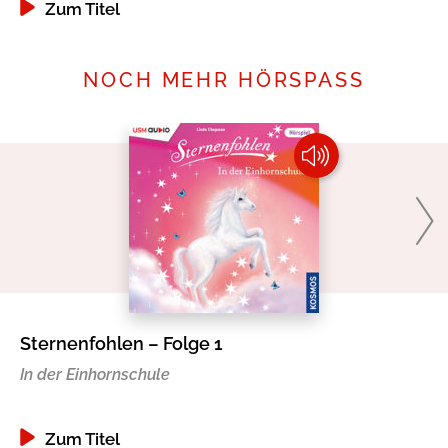
Zum Titel
NOCH MEHR HÖRSPASS
Sternenfohlen – Folge 1
Mi
In der Einhornschule
Zum Titel