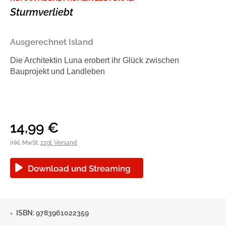
Sturmverliebt
Blogger und Influencer
Ratgeber und Sachbuch
Reihen
Autorinnen und Autoren
Ausgerechnet Island
Die Architektin Luna erobert ihr Glück zwischen
Bauprojekt und Landleben
14,99
€
inkl. MwSt.
zzgl. Versand
Download und Streaming
Man sieht sich
Gib dem Monster keine Schokolade
Indigo Wild - Folge 1
Zum Titel
ISBN: 9783961022359