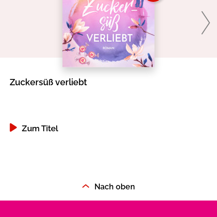
Zuckersüß verliebt
Li
Zum Titel
Nach oben