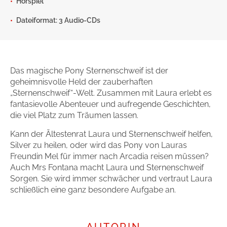
Hörspiel
Gib dem Monster keine Schokolade
Dateiformat: 3 Audio-CDs
Indigo Wild - Folge 1
Zum Titel
Das magische Pony Sternenschweif ist der
geheimnisvolle Held der zauberhaften
„Sternenschweif“-Welt. Zusammen mit Laura erlebt es
fantasievolle Abenteuer und aufregende Geschichten,
die viel Platz zum Träumen lassen.
Kann der Ältestenrat Laura und Sternenschweif helfen,
Silver zu heilen, oder wird das Pony von Lauras
Freundin Mel für immer nach Arcadia reisen müssen?
Auch Mrs Fontana macht Laura und Sternenschweif
Sorgen. Sie wird immer schwächer und vertraut Laura
schließlich eine ganz besondere Aufgabe an.
AUTORIN