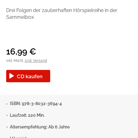
Handel
Ratgeber und Sachbuch
Drei Folgen der zauberhaften Hörspielreihe in der
Sammelbox
Reihen
Presse
Blogger und Influencer
16,99
€
Autorinnen und Autoren
inkl. MwSt.
zzgl. Versand
CD kaufen
ISBN: 978-3-8032-3694-4
Man sieht sich
Laufzeit: 220 Min.
Altersempfehlung: Ab 6 Jahre
Zum Titel