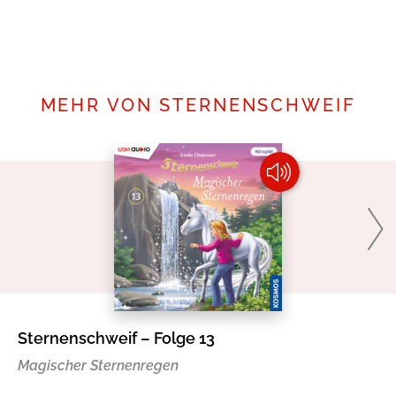
Mehr erfahren
MEHR VON STERNENSCHWEIF
Sternenschweif – Folge 13
St
Magischer Sternenregen
De