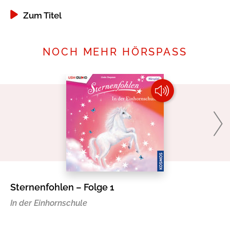
Zum Titel
NOCH MEHR HÖRSPASS
Sternenfohlen – Folge 1
Mi
In der Einhornschule