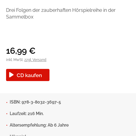
Handel
Ratgeber und Sachbuch
Drei Folgen der zauberhaften Hörspielreihe in der
Sammelbox
Reihen
Presse
Blogger und Influencer
16,99
€
Autorinnen und Autoren
inkl. MwSt.
zzgl. Versand
CD kaufen
ISBN: 978-3-8032-3697-5
Man sieht sich
Laufzeit: 216 Min.
Altersempfehlung: Ab 6 Jahre
Zum Titel