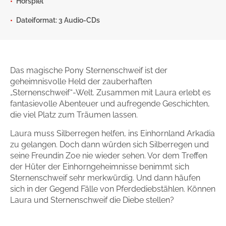
Hörspiel
Gib dem Monster keine Schokolade
Dateiformat: 3 Audio-CDs
Indigo Wild - Folge 1
Zum Titel
Das magische Pony Sternenschweif ist der
geheimnisvolle Held der zauberhaften
„Sternenschweif“-Welt. Zusammen mit Laura erlebt es
fantasievolle Abenteuer und aufregende Geschichten,
die viel Platz zum Träumen lassen.
Laura muss Silberregen helfen, ins Einhornland Arkadia
zu gelangen. Doch dann würden sich Silberregen und
seine Freundin Zoe nie wieder sehen. Vor dem Treffen
der Hüter der Einhorngeheimnisse benimmt sich
Sternenschweif sehr merkwürdig. Und dann häufen
sich in der Gegend Fälle von Pferdediebstählen. Können
Laura und Sternenschweif die Diebe stellen?