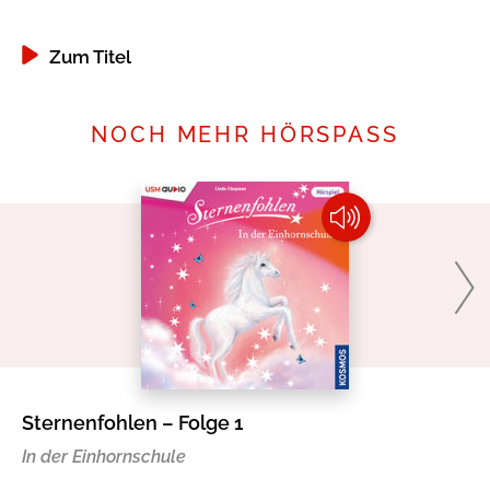
Zum Titel
NOCH MEHR HÖRSPASS
Sternenfohlen – Folge 1
Mi
In der Einhornschule