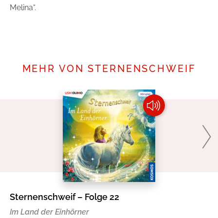
Melina“.
Mehr erfahren
MEHR VON STERNENSCHWEIF
Sternenschweif – Folge 22
St
Im Land der Einhörner
Li