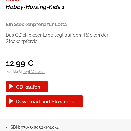
Hobby-Horsing-Kids 1
Handel
Ratgeber und Sachbuch
Reihen
Presse
Ein Steckenpferd für Lotta
Das Glück dieser Erde liegt auf dem Rücken der
Blogger und Influencer
Steckenpferde!
Autorinnen und Autoren
12,99
€
inkl. MwSt.
zzgl. Versand
CD kaufen
Download und Streaming
Man sieht sich
Zum Titel
ISBN: 978-3-8032-3920-4