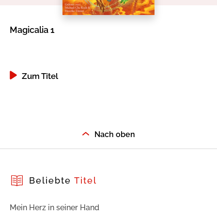
Magicalia 1
An
De
Zum Titel
Nach oben
Beliebte
Titel
Mein Herz in seiner Hand