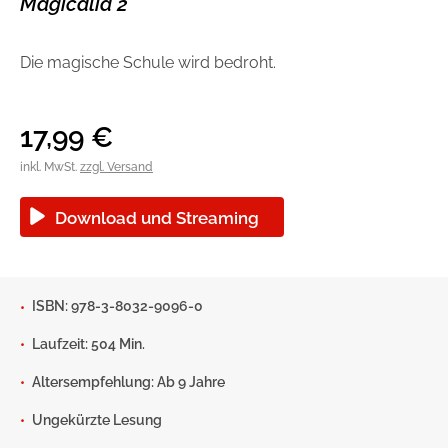
Magicalia 2
Handel
Ratgeber und Sachbuch
Die magische Schule wird bedroht.
Reihen
Presse
17,99
€
Blogger und Influencer
inkl. MwSt.
zzgl. Versand
Autorinnen und Autoren
Download und Streaming
ISBN: 978-3-8032-9096-0
Laufzeit: 504 Min.
Man sieht sich
Altersempfehlung: Ab 9 Jahre
Zum Titel
Ungekürzte Lesung