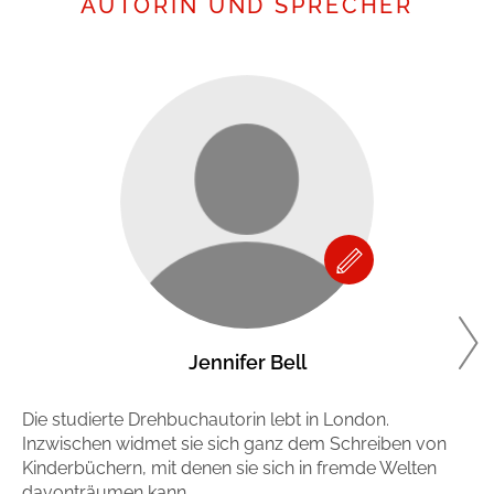
AUTORIN UND SPRECHER
Jennifer Bell
Die studierte Drehbuchautorin lebt in London.
Mi
Inzwischen widmet sie sich ganz dem Schreiben von
Bü
Kinderbüchern, mit denen sie sich in fremde Welten
mi
davonträumen kann.
ve