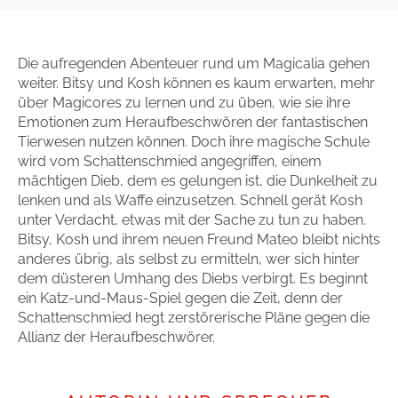
Gib dem Monster keine Schokolade
Indigo Wild - Folge 1
Die aufregenden Abenteuer rund um Magicalia gehen
weiter. Bitsy und Kosh können es kaum erwarten, mehr
über Magicores zu lernen und zu üben, wie sie ihre
Zum Titel
Emotionen zum Heraufbeschwören der fantastischen
Tierwesen nutzen können. Doch ihre magische Schule
wird vom Schattenschmied angegriffen, einem
mächtigen Dieb, dem es gelungen ist, die Dunkelheit zu
lenken und als Waffe einzusetzen. Schnell gerät Kosh
unter Verdacht, etwas mit der Sache zu tun zu haben.
Bitsy, Kosh und ihrem neuen Freund Mateo bleibt nichts
anderes übrig, als selbst zu ermitteln, wer sich hinter
dem düsteren Umhang des Diebs verbirgt. Es beginnt
ein Katz-und-Maus-Spiel gegen die Zeit, denn der
Schattenschmied hegt zerstörerische Pläne gegen die
Allianz der Heraufbeschwörer.