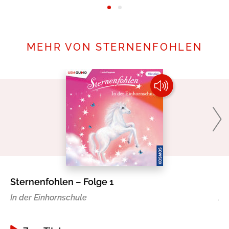
MEHR VON STERNENFOHLEN
Sternenfohlen – Folge 1
St
In der Einhornschule
Au