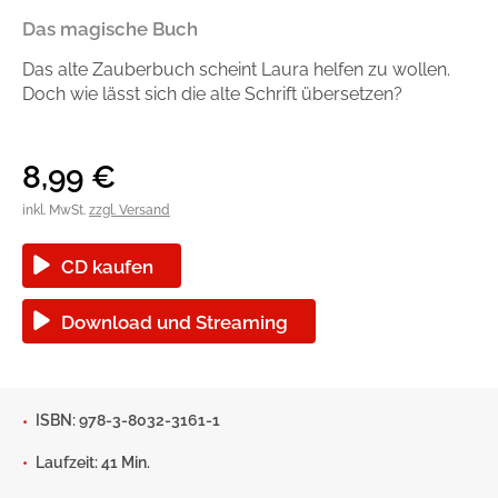
Handel
Ratgeber und Sachbuch
Das magische Buch
Das alte Zauberbuch scheint Laura helfen zu wollen.
Reihen
Presse
Doch wie lässt sich die alte Schrift übersetzen?
Blogger und Influencer
8,99
€
Autorinnen und Autoren
inkl. MwSt.
zzgl. Versand
CD kaufen
Download und Streaming
Man sieht sich
ISBN: 978-3-8032-3161-1
Laufzeit: 41 Min.
Zum Titel