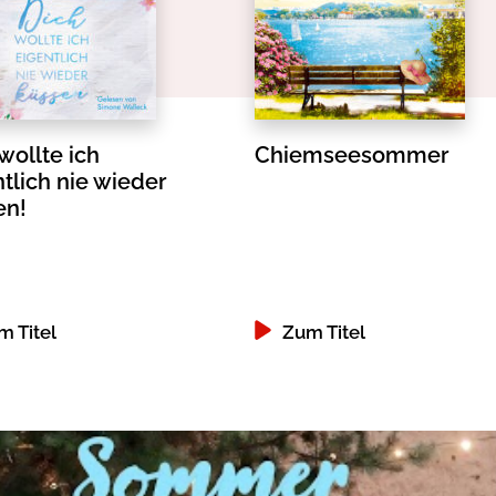
wollte ich
Chiemseesommer
tlich nie wieder
en!
m Titel
Zum Titel