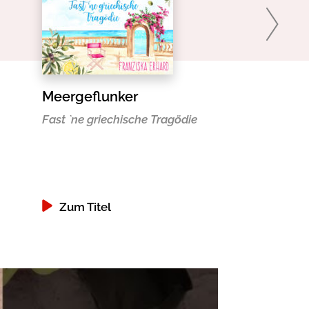
Meergeflunker
Kein CEO is
Lösung
Fast `ne griechische Tragödie
Chelsea und 
Zum Titel
Zum Titel