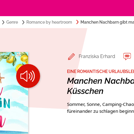
Search
Genre
Romance by heartroom
Manchen Nachbarn gibt ma
Suchbegriff eingeben:
for:
Belletristik
Über USM Audio
Romance by heartroom
Jobs
Franziska Erhard
Krimi und Thriller
Presse
EINE ROMANTISCHE URLAUBSLE
Manchen Nachbar
Ratgeber und Sachbuch
Autorinnen und Autoren
Küsschen
Sommer, Sonne, Camping-Chaos 
füreinander zu schlagen beginn