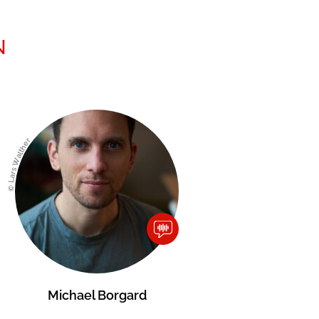
N
© Lars Walther
Michael Borgard