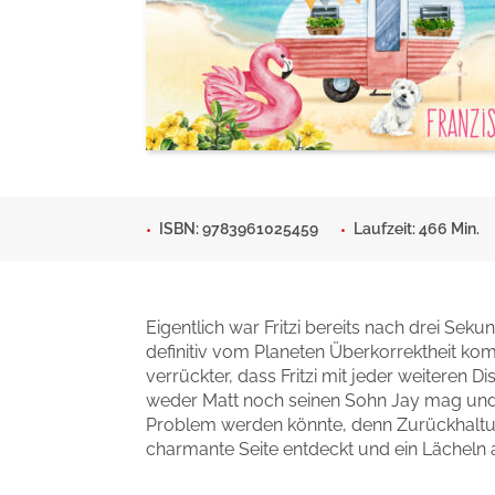
Man sieht sich
Gib dem Monster keine Sch
Indigo Wild - Folge 1
Zum Titel
Zum Titel
ISBN: 9783961025459
Laufzeit: 466 Min.
Eigentlich war Fritzi bereits nach drei Sek
definitiv vom Planeten Überkorrektheit kom
verrückter, dass Fritzi mit jeder weiteren 
weder Matt noch seinen Sohn Jay mag und v
Problem werden könnte, denn Zurückhaltung 
charmante Seite entdeckt und ein Lächeln a