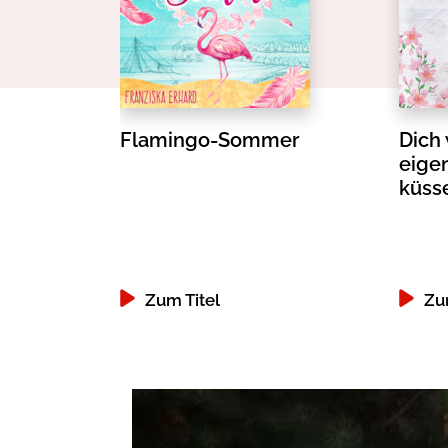
Flamingo-Sommer
Dich 
eigen
küss
Zum Titel
Zu