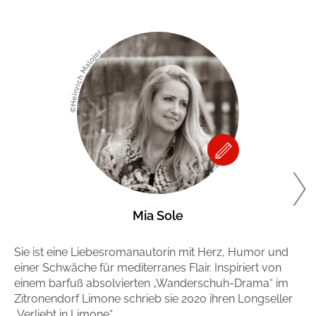
©Heinrich Malojer
Mia Sole
Sie ist eine Liebesromanautorin mit Herz, Humor und
Si
einer Schwäche für mediterranes Flair. Inspiriert von
Ge
einem barfuß absolvierten „Wanderschuh-Drama“ im
Ro
Zitronendorf Limone schrieb sie 2020 ihren Longseller
Me
„Verliebt in Limone“.