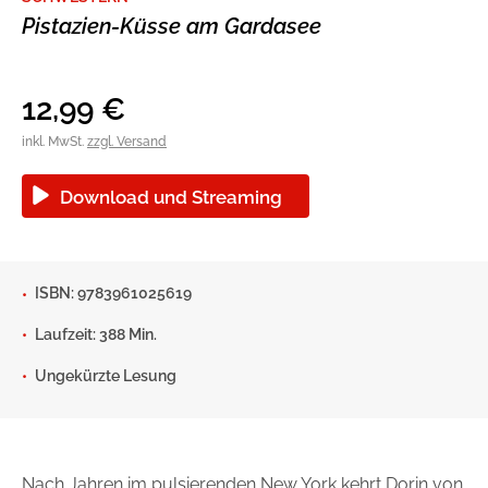
Pistazien-Küsse am Gardasee
Blogger und Influencer
Ratgeber und Sachbuch
Reihen
Autorinnen und Autoren
12,99
€
inkl. MwSt.
zzgl. Versand
Download und Streaming
ISBN: 9783961025619
Laufzeit: 388 Min.
Ungekürzte Lesung
Man sieht sich
Gib dem Monster keine Schokolade
Indigo Wild - Folge 1
Zum Titel
Nach Jahren im pulsierenden New York kehrt Dorin von