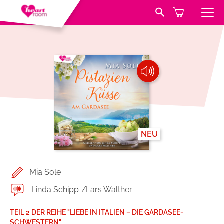
Search Button
Search
for:
Hörbücher
Belletristik
Verlag
Über USM Audio
Jugend und Young Adult
Kontakt
Romance by heartroom
NEU
Jobs
Kinder
Mia Sole
Handel
Krimi und Thriller
Linda Schipp
Lars Walther
Presse
Abenteuer & Wissen
TEIL 2 DER REIHE "LIEBE IN ITALIEN – DIE GARDASEE-
SCHWESTERN"