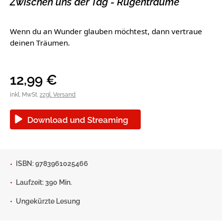
Zwischen uns der Tag - Rügenträume
Blogger und Influencer
Ratgeber und Sachbuch
Wenn du an Wunder glauben möchtest, dann vertraue
Reihen
Autorinnen und Autoren
deinen Träumen.
12,99
€
inkl. MwSt.
zzgl. Versand
Download und Streaming
ISBN: 9783961025466
Man sieht sich
Gib dem Monster keine Schokolade
Laufzeit: 390 Min.
Indigo Wild - Folge 1
Ungekürzte Lesung
Zum Titel