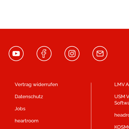
Vertrag widerrufen
LMV A
Datenschutz
USM V
Softw
Jobs
head
heartroom
KOSMO