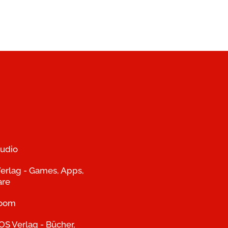
udio
erlag - Games, Apps,
are
room
S Verlag - Bücher,