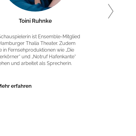
Toini Ruhnke
Ma
Schauspielerin ist Ensemble-Mitglied
Er studierte Scha
amburger Thalia Theater. Zudem
als Theaterschau
sie in Fernsehproduktionen wie „Die
Sprecher für div
ferkörner“ und „Notruf Hafenkante“
Hörspielprodukt
ehen und arbeitet als Sprecherin.
Radiotatortkomm
ehr erfahren
Mehr erfahr